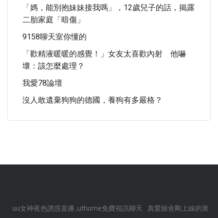
「媽，能別抱妹妹接我嗎」，12歲兒子的話，揭露
二胎家庭「暗傷」
9158聊天室你懂的
「歡精液暖暖的感覺！」女友太喜歡內射 他嚇
壞：該怎麼處理？
我愛78論壇
沒人敢遺棄狗狗的德國，養狗有多嚴格？
uu女神夜色誘惑直播 ,uthome免費視訊聊天
真愛旅舍剛上線的黃