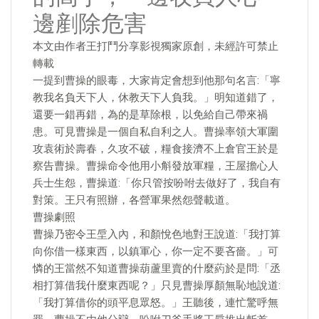
邊剷除危害
本文由作者王打鬥分享影視獨家原創，未經許可禁止
轉載
一提到曹操的眼毒，大家肯定會想到他那句名言:「寧
教我名負天下人，休教天下人負我。」明知道錯了，
還要一錯再錯，為的是草除根，以免給自己帶來禍
患。可見曹操是一個自私自利之人。曹操率領大軍圍
攻袁術於壽春，久攻不破，糧食接濟不上倉官王於是
察告曹操。曹操命令他用小斛發放軍糧，王屋擔心人
兵士生怨，曹操道:「你只管按吩咐去做好了，我自有
對策。王只有照辦，各營軍果然怨聲載道。
曹操劇照
曹操乃密令王垕入內，和顏悅色地對王說道:「我打算
向你借一樣東西，以鎮軍心，你一定不要吝嗇。」可
憐的王當然不知道曹操葫蘆里賣的什麼葯於是問:「丞
相打算借我什麼東西呢？」只見曹操厚顏無恥地說道:
「我打算借你的頭平息眾怒。」王聽後，連忙驚呼無