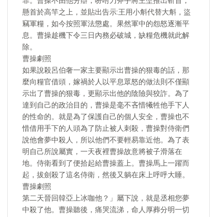
罪。曹操不由他分辯，吩咐刀斧手將王垕推出斬首，
懸首於高竿之上，並貼出告示:王用小斛代替大斛，盜
竊軍糧，如今按照軍法懲處。果然軍中的怨怒逐漸平
息。曹操趁機下令三日內務必破城，缺糧危機就此解
除。
曹操劇照
如果說殺呂伯奢一家主要顯示出曹操的狠毒的話，那
麼向糧官借頭，嫁禍於人以平息眾怒的做法則不僅顯
示出了曹操的狠毒，更顯示出他的陰險與狡詐。為了
達到自己的政治目的，曹操是毫不吝惜犧牲他手下人
的性命的。就是為了保護自己的個人安全，曹操也不
惜借用手下的人頭為了防止被人刺殺，曹操對侍衛們
說他會夢中殺人，所以他們不要輕易靠近他。為了表
明自己所說屬實，一天夜裡曹操故意將被子滑落在
地。侍衛看到了便拾起給曹操蓋上。曹操馬上一躍而
起，拔劍殺了這名侍衛，然後又躺在床上呼呼大睡。
曹操劇照
第二天晉回韓亞上冰咖他？」屬下說，就是丞相您夢
中殺了他。曹操聽後，痛哭流涕，命人厚葬分明一切