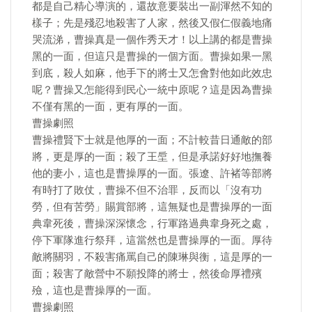
都是自己精心導演的，還故意要裝出一副渾然不知的
樣子；先是殘忍地殺害了人家，然後又假仁假義地痛
哭流涕，曹操真是一個作秀天才！以上講的都是曹操
黑的一面，但這只是曹操的一個方面。曹操如果一黑
到底，殺人如麻，他手下的將士又怎會對他如此效忠
呢？曹操又怎能得到民心一統中原呢？這是因為曹操
不僅有黑的一面，更有厚的一面。
曹操劇照
曹操禮賢下士就是他厚的一面；不計較昔日通敵的部
將，更是厚的一面；殺了王垕，但是承諾好好地撫養
他的妻小，這也是曹操厚的一面。張遼、許褚等部將
有時打了敗仗，曹操不但不治罪，反而以「沒有功
勞，但有苦勞」賜賞部將，這無疑也是曹操厚的一面
典韋死後，曹操深深懷念，行軍路過典韋身死之處，
停下軍隊進行祭拜，這當然也是曹操厚的一面。厚待
敵將關羽，不殺害痛罵自己的陳琳與衡，這是厚的一
面；殺害了敵營中不願投降的將士，然後命厚禮殯
殮，這也是曹操厚的一面。
曹操劇照