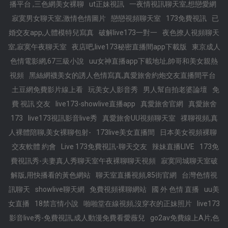
播平台 ,三色網美女裸聊
ut正妹視訊
一夜情視訊聊天室,想戀愛網
寂寞男女聊天室,激情色情圖片
戀戀視頻聊天室
173免費視訊
已
婚交友app,人體模特兒寫真
破解live173一對一
夜色撩人視頻聊天
室,寂寞午夜聊天室
夜店吧,live173秘密直播間app下載版
東京成人
色情電影網,67三級小說
uu女神直播app下載地址,帥哥和美女親熱
視頻
黑絲網襪美女的誘人色情寫真,真愛旅舍約炮交友直播間平台
土豆網免費影片線上看
玩美女人影音秀
男人幫自拍老婆論壇
免
費 視訊 交友
live173-showlive直播app
真愛旅舍官網
真愛旅舍
173
live173視訊影音live秀
真愛旅舍UU視頻聊天室
祼聊視頻,真
人裸體陪聊,美女裸聊包射-
173live美女直播間
日本美女視頻裸聊
交友軟體 約會
Live 173免費視訊-聊天交友
辣妹直播LIVE
173免
費視訊秀-夫妻真人秀聊天室午夜裸聊聊天視頻
寂寞同城聊天室破
解版,用快播看的黃色網站
聊天室直播視頻,85街官網
台灣色情視
訊聊天
showlive聊天網
免費視頻裸聊網站
國 外 色情 直播
uu美
女直播
18禁言情小說
啪啪堂在線視頻,沒穿衣的正妹照片
live173
影音live秀-免費視訊,成人動漫免費看愛薇兒
go2av免費線上A片,色