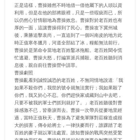
正是這樣，曹操雖然不時地借一借他屬下的人頭以資
利用，但是在他的部將眼裡，只是一些瑕疵而已，所
以仍然心甘情願地為曹操效忠。曹操對於老百姓也有
厚的一面，這讓曹操得到了民心。曹操攻下冀州城
後，乘勝追擊袁尚，一直追到了一個叫南皮的地方此
時正值寒冬臘月，河道全部結了冰，糧船無法前行。
曹操於是第命令當地老百姓鑿冰拖船。老百姓聞令慌
忙逃避。曹操大怒，打編算派兵捕殺。老百姓聽到消
息後，親自前往曹操營中請罪。
曹操劇照
曹操亂看到誠惶誠恐的老百姓，不無同情地說道:「我
如果不殺你們，我世的號令就無法實行；我如果殺了
你們，我又於心不忍。你們趕快家成藏到山中去吧，
只要不被我的軍士們抓到就好了。」老百姓聽後對曹
操感激不已，皆垂淚而去。曹操一次帶兵從麥地里經
過，當時正值秋天，曹操為了避免軍隊對莊稼造成很
大的損害，傳令給將士，一律扶麥而行，誰踝踏了老
百姓的麥子就以軍法處置。誰知曹操的戰馬突然受驚