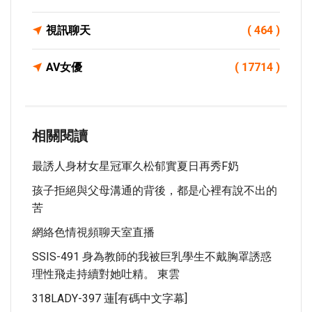
視訊聊天
( 464 )
AV女優
( 17714 )
相關閱讀
最誘人身材女星冠軍久松郁實夏日再秀F奶
孩子拒絕與父母溝通的背後，都是心裡有說不出的
苦
網絡色情視頻聊天室直播
SSIS-491 身為教師的我被巨乳學生不戴胸罩誘惑
理性飛走持續對她吐精。 東雲
318LADY-397 蓮[有碼中文字幕]