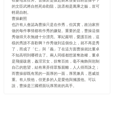
在麥地里狂奔。曹操於是拔起劍來便要自刎曹操手下
的文臣武將自然死命勸阻，說丞相是萬乘之軀，豈可
輕易自刎。
曹操劇照
也許有人會認為曹操只是在作秀，但其實，政治家所
做的每件事情都有作秀的嫌疑。重要的是，曹操這個
秀做得天衣無縫十分漂亮。軍紀嚴明，愛護百姓，這
樣的秀誰不喜歡啊？作秀做到這個份上，就不再是秀
了，而成了「仁」與「義」了在這方面曹操就比董卓
不知高明到哪裡去了。兩人同樣都想篡奪政權，董卓
是飛揚跋扈，姦淫宮女，掠奪百姓，毫不掩飾與剋制
自己的慾望，結有果弄得眾叛親離，人人得而誅之；
而曹操卻既有黑的一面厚的一面，厚黑兼具，恩威並
重。有人恨他，但更多的人是愛他與擁護他。可以
說，曹操是三國裡面玩厚黑術的高手。