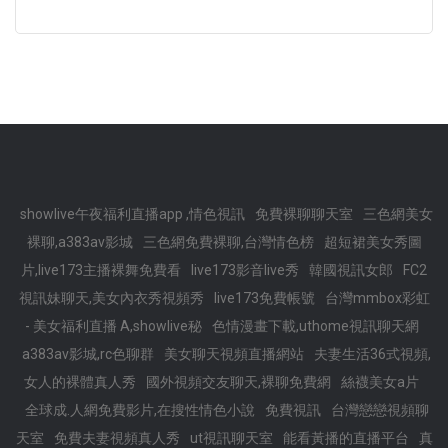
showlive午夜福利直播app ,情色視訊
免費裸聊聊天室
三色網美女
裸聊,a383av影城
三色網免費裸聊,台灣情色榜
超短裙美女秀圖
片,live173主播裸舞免費看
live173影音live秀
韓國視訊女郎
FC2
視訊妹聊天,美女內衣秀視頻秀
live173免費帳號
台灣mmbox彩虹
- 美女福利直播 A,showlive秘
色情漫畫下載,uthome視訊聊天網
a383av影城,rc色聊群
美女聊天視頻直播網站
夫妻生活36式視頻,
女人的裸體真人秀
國外視頻交友聊天,裸聊免費網
絲襪美女a片
全球成.人網免費影片,在搜性情色小說
免費視訊
台灣戀戀視頻聊
天室
免費夫妻視頻真人秀
ut視訊聊天室
能看黃播的直播平台
真