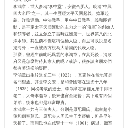
李鴻章，世人多稱"李中堂"，安徽合肥人。晚清"中興
四大名臣"之一。其一生歷經太平天國起義、捻軍起
義、洋務運動、中法戰爭、甲午中日戰爭、義和團運
動，是平定太平天國運動的主力之一的"淮軍"的創始人
和領導者，並且創立了當時亞洲第一、世界第八的北
洋水師。其生前不僅堪稱位極人臣，而且可以說是名
揚海外，一直被西方視為大清國的代表人物。
那麼，曾經生前叱吒風雲的李鴻章，在其死後，清政
府又是怎麼對待其家人的呢？或許，很多讀者朋友們
都有著這樣的疑問。
李鴻章出生於道光三年（1823），其家族在當地算是
名門望族。其父李文安，是和曾國藩在道光十八年
（1838）同榜考取的進士。李鴻章在家裡兄弟中排行
老二，大哥李瀚章，後來也官至總督；其下還有四個
弟弟，後來也都是非富即貴。
李鴻章一共有三個夫人。分別是原配周氏、繼室趙小
蓮和側室莫氏。原配夫人周氏生子李經毓，但是早年
夭折了。而周氏也在咸豐十一年（1861）病逝。繼室