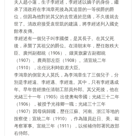
夫人趙小蓮，生子李經述，李經述以嫡子的身份，繼
承了清政府在李鴻章死後為其追晉的一等侯爵的爵
位，但因為他對於其父的去世過於悲痛，不久後就去
世了。清政府接受袁世凱的建議，將李經述列入國史
館孝友傳。
李經述有一個兒子叫李國傑，是其長子。在其父死
後，承襲了其祖父的爵位。在清朝末年，歷任散秩大
臣、廣州副都統（1906）、鑲黃旗蒙古副都統
（1907）、農商部左臣（1908）。清宣統二年
（1910），出任比利時欽差大臣。
李鴻章的側室夫人莫氏，為李鴻章生了三個兒子，分
別是李經遠、李經邁、李經進。其中，只有李經邁成
年。早年曾經擔任清朝工部員外郎。其父死後，他在
光緒三十一年（1905）出使奧匈帝國；光緒三十二年
（1906），被授予光祿卿一職；光緒三十三年
（1907）因母病歸國，歷任江蘇、河南、浙江等地的
按察使；宣統二年（1910），作為隨員赴日、美、歐
考察軍事。宣統三年（1911），以候補侍郎署民政部
右侍郎。