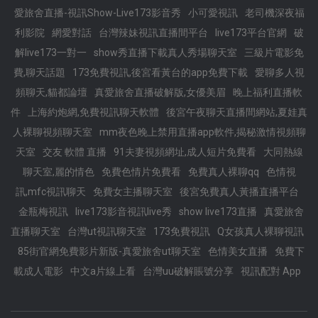
愛旅舍直播-視訊Show-Live173影音秀
小可愛視訊
老司機深夜福
利影院
網愛對話
台灣辣妹視訊直播間平台
live173平台官網
破
解live173一對一
show秀直播下載真人秀場聊天室
三級片電影免
費,聊天話題
173免費視訊,後宮看黃台的app免費下載
愛聊多人視
頻聊天,貓都論壇
真愛旅舍直播破解版,女優美眉
晚上福利直播軟
件
上海約炮網,免費視訊聊天軟體
後宮午夜聊天直播間網站,夏娃真
人裸聊視頻聊天室
mm夜色晚上禁用直播app軟件,揭秘激情視頻聊
天室
交友 軟體 直播
91夫妻視頻網址,成人短片免費看
大同熱線
聊天室,麗的情色
免費色情片免費看
免費真人裸聊qq
色情視
訊,mfc視訊聊天
免費女主播聊天室
後宮免費真人黃播直播平台
金瓶梅視訊
live173影音視訊live秀
show live173直播
真愛旅舍
直播聊天室
台灣ut視訊聊天室
173免費視訊
Q女孩真人裸聊視訊
85街官網免費影片新版-真愛旅舍ut聊天室
色情美女直播
免費下
載成人電影
中文a片線上看
台灣uu破解賬號分享
視訊配對 App