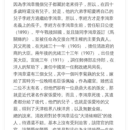
因為李鴻章幾個兒子都屬於老來得子，所以，在四十
多歲時還沒有兒子。於是，他的六弟李昭慶將自己的
兒子李經方過繼給李鴻章。所以，李經方才是李鴻章
名義上的長子。李經方在李鴻章生前，曾任駐日公使
（1890）。甲午戰後歸國，並且隨同李鴻章簽訂《馬
關條約》，並被任命為交接台灣主權的主要負責人。
其父死後，在光緒三十一年（1905），擔任清政府的
商約大臣。兩年後的光緒三十三年（1907），出任使
英大臣。宣統三年（1911），調任郵傳部左侍郎，在
洋人的幫助下，兼任中國第一任郵政總局局長。
李鴻章還有三個女兒，其中一個叫李菊藕的女兒，嫁
給了當時另一位晚晴名臣張佩綸，作為繼室。雖然這
二位不太有名，但他們卻有一位鼎鼎大名的孫女，那
就是近代著名作家張愛玲。而且，李鴻章死後，其遺
產都分給了後代，他們的兒子，也就是張愛玲的父
親，得到了天津租界八棟洋房，以及無數金銀。
總的說來。清政府對於李鴻章這位"大清裱糊匠"的後
人，待遇還不錯。基本上沒有受到迫害，該陞官的陞
官，該襲爵的襲爵，也算是對這位為大清操勞一生的