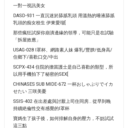
一對一視訊美女
DASD-931 一直沉迷於舔舐乳頭 用溫熱的唾液舔舐
乳頭的痴女校生 伊東愛瑠[
那些瘋狂試探你崩潰邊緣的領導，可能只是在試驗
「拆屋效應」
USAG-028 I罩杯、網路素人妹 爆乳/豐腴/低身高/
住鄉下/喜歡口交/中出
SCPX-434 住院的擔當護士是自己喜歡的類型，所
以用手機拍下了秘密的SEX[
CHINASES SUB MIDE-672 一杯おしゃぶりでイカ
せたい 三咲美憂
SSIS-402 在出差處與討厭上司住同房… 從早到晚
持續絶倫性交有感覺的I罩杯
寶媽生了孩子後，如何排解自身的壓力，不妨試試
這三點