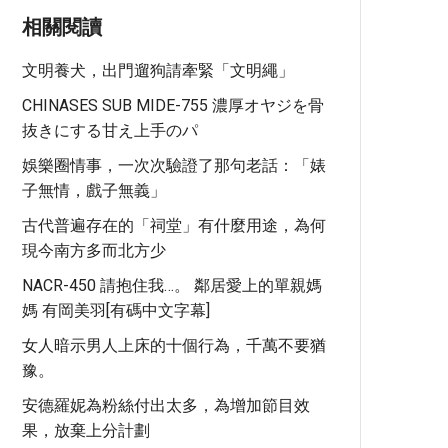
相關閱讀
文明養犬，出門遛狗請牽緊「文明繩」
CHINASES SUB MIDE-755 濃厚オヤジを骨
抜きにする甘え上手のパ
娛樂圈情事，一次次驗證了那句老話：「婊
子無情，戲子無義」
古代普遍存在的「祠堂」有什麼用途，為何
現今南方多而北方少
NACR-450 請抱住我…。 鄰居愛上的單親媽
媽 有岡美羽[有碼中文字幕]
女人暗示男人上床的十個行為，千萬不要猶
豫。
安德羅妮為粉絲付出太多，為增加節目效
果，放棄上分計劃