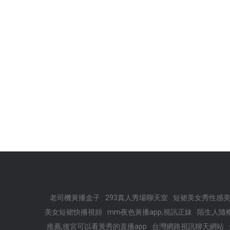
老司機黃播盒子
293真人秀場聊天室
短裙美女秀性感美
美女短裙快播視頻
mm夜色黃播app,視訊正妹
陌生人隨
推薦,後宮可以看黃秀的直播app
台灣網路視訊聊天網站