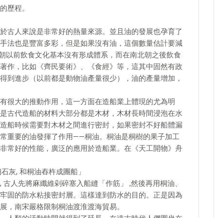
的歷程。
於古人來說是非常好的熱量來源。並且油的發展也孕育了
手法也是豐富多彩，但是如果沒有油，這個數量估計要減
北朝以前飲食文化基本沒有形成體系，而在南北朝之後飲食
著作，比如《齊民要術》、《食經》等，這其中固然有政
得到進步（以前都是動物油產量很少），油的產量增加，
有很大的推動作用，這一方面在造船業上體現的尤為明
是古代造船的材料大部分都是木材，木材長時間浸泡在水
造船時候需要對木材之間進行密封，如果密封不好船體漏
常重要的油發揮了作用——桐油。桐油是桐樹的果子加工
非常好的性能，廣泛的應用於造船業。在《天工開物》舟
細石灰, 和桐油舂杵成團船」
 古人先將麻纖維剁碎塞入船縫「作筋」 ,然後再用桐油、
牢固的防水粘接密封層。這樣達到防水的目的。正是因為
展，南宋嚴格限制桐油渡淮渡海貿易。