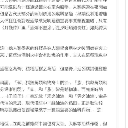
，人類的活動時間就得到了延長，在遠古時代人們圍坐在
可能像以前一樣通過篝火在室內照明。人類探索在夜間如
但是古代大部分的照明所用的燃料是油（早期也有用蜜蠟
人們往往會對燈油帶來光明這個重要事實熟視無睹，只有
《月蝕詩》里「油燈不照席，是夕吐焰如長虹」如此誇大
這一點人類學家的解釋是在人類學會用火之後開始在火上
來，這些油滴到火中會有助燃的作用，古人在這種現象中
油稱之為膏、植物油稱之為油，但是膏、油的稱謂也經歷
稱謂。「膏」指無角類動物身上的油，「脂」指戴角類動
分逐漸削弱，「膏」和「脂」皆是動物油。而先秦時的
，《子華子》一書記載「禾之油油」和「雲之油油，由是
代油的意思。現代漢語中「綠油油的稻田」正是取法於
時期張騫出使西域帶來了一種很重要的油料作物——芝
地位，在此之前雖然中國也有大豆、大麻等油料作物，但