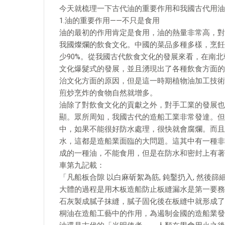
今天就梳理一下古代油的重要作用和我國古代用油
1.油的重要作用——不只是食用
油的最初的作用肯定是食用，油的熱量非常高，對
我國燦爛的飲食文化。中國的菜品多種多樣，烹飪
少90%。從我國古代飲食文化的發展來看，在南
文化爆髮式的發展，並且湧現出了各種飲食方面的
治文化方面的原因，但是這一時期植物油加工技術
煎炒烹炸的食物自然就增多。
油除了對飲食文化的貢獻之外，對手工業的發展也
顯。眾所周知，我國古代的造船工業非常發達。但
中，如果不能很好防水處理，很快就會腐爛。而且
水，這都是造船業面臨的大問題。這其中有一種非
成的一種油，不能食用，但是在防水和密封上有著
車第九記載：
「凡船板合隙 以白麻斫絮為筋, 鈍鑿扔入, 然後篩
大體的過程是用木板造船防止板縫漏水是第一要務,
石灰製成膩子抹縫，膩子固化後在板縫中就形成了
桐油在造船工藝中的作用，為遏制金國的造船業發