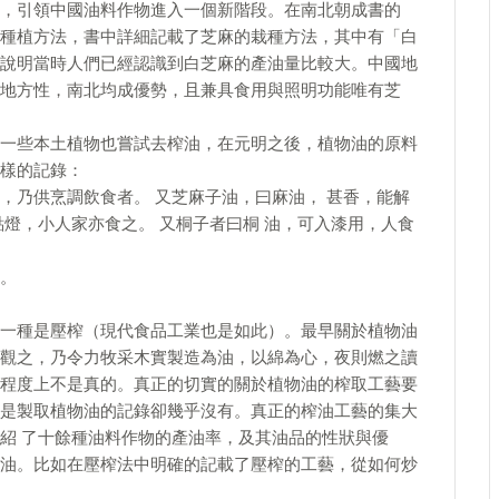
，引領中國油料作物進入一個新階段。在南北朝成書的
種植方法，書中詳細記載了芝麻的栽種方法，其中有「白
說明當時人們已經認識到白芝麻的產油量比較大。中國地
地方性，南北均成優勢，且兼具食用與照明功能唯有芝
一些本土植物也嘗試去榨油，在元明之後，植物油的原料
樣的記錄：
，乃供烹調飲食者。 又芝麻子油，曰麻油， 甚香，能解
燈，小人家亦食之。 又桐子者曰桐 油，可入漆用，人食
。
一種是壓榨（現代食品工業也是如此）。最早關於植物油
觀之，乃令力牧采木實製造為油，以綿為心，夜則燃之讀
程度上不是真的。真正的切實的關於植物油的榨取工藝要
是製取植物油的記錄卻幾乎沒有。真正的榨油工藝的集大
紹 了十餘種油料作物的產油率，及其油品的性狀與優
油。比如在壓榨法中明確的記載了壓榨的工藝，從如何炒