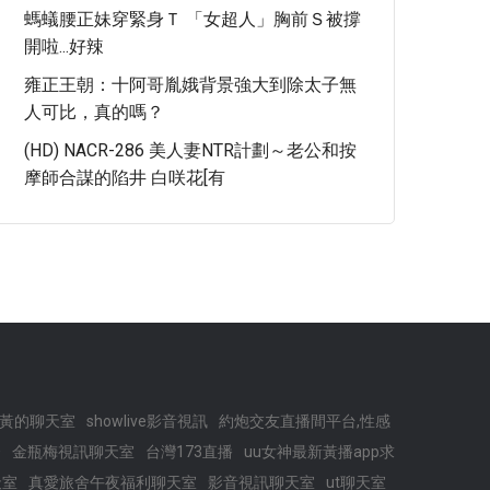
螞蟻腰正妹穿緊身Ｔ 「女超人」胸前Ｓ被撐
開啦...好辣
雍正王朝：十阿哥胤娥背景強大到除太子無
人可比，真的嗎？
(HD) NACR-286 美人妻NTR計劃～老公和按
摩師合謀的陷井 白咲花[有
黃的聊天室
showlive影音視訊
約炮交友直播間平台,性感
秀
金瓶梅視訊聊天室
台灣173直播
uu女神最新黃播app求
天室
真愛旅舍午夜福利聊天室
影音視訊聊天室
ut聊天室