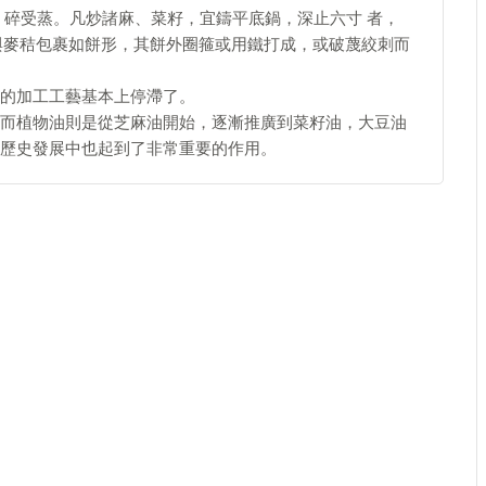
 碎受蒸。凡炒諸麻、菜籽，宜鑄平底鍋，深止六寸 者，
與麥秸包裹如餅形，其餅外圈箍或用鐵打成，或破蔑絞刺而
的加工工藝基本上停滯了。
而植物油則是從芝麻油開始，逐漸推廣到菜籽油，大豆油
歷史發展中也起到了非常重要的作用。