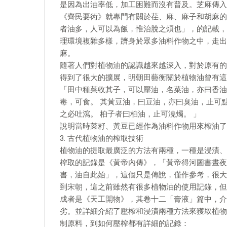
是因為出油率低，加工困難而沒有普及。芝麻傳入
《齊民要術》就專門有關於荏、麻、麻子和胡麻的
者油多，人可以為飯，惟治脫之煩也」，的記載，
理環境複雜多樣，躋身於眾多油料作物之中，走出
麻。
隨著人們對植物油的認識越來越深入，對於原有的
得到了很大的擴展，明朝田藝衡關於植物油曾有這
「田中種菜收其子，可以壓油，名菜油，亦曰香油
毒，可食。 其黃豆油，曰豆油，亦曰臭油，止可點
之必吐瀉。 桕子者曰桕油，止可澆燭。 」
說明當時菜籽、黃豆已經作為油料作物用來榨油了
3. 古代植物油的榨取技術
植物油的提取最廣泛的方法有兩種，一種是浸漬、
榨取的記錄是《黃帝內傳》，「黃帝得河圖書晝夜
書，油自此始」，這個只是傳說，僅作參考，很大
到宋朝，這之前雖然有很多植物油的使用記錄，但
成者是《天工開物》，其卷十二「膏液」篇中，介
劣。並詳細介紹了壓榨和浸漬兩種方法來獲取植物
制原料，到如何壓榨都有詳細的記錄：