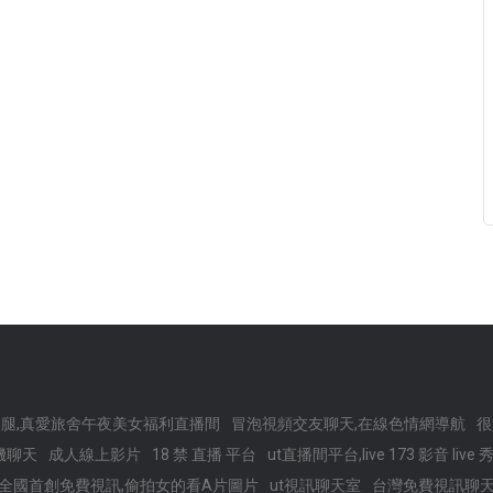
腿,真愛旅舍午夜美女福利直播間
冒泡視頻交友聊天,在線色情網導航
很
機聊天
成人線上影片
18 禁 直播 平台
ut直播間平台,live 173 影音 live 
全國首創免費視訊,偷拍女的看A片圖片
ut視訊聊天室
台灣免費視訊聊