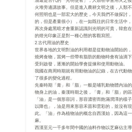
油還是古代的「光明使者」，人類在學會用火之後
火堆旁邊講故事。但是進入農耕文明之後，人類不
何照明也是一部宏大的歷史，今天我們不做探討，
的，但是產量很小），在一如既往的日常生活中，
再次身處黑暗才會重新認識到光明的可貴，韓愈在
的燈光印象正是對一種心態的客觀寫照。
2.古代用油的歷史
世界各地的文明對油的利用都是從動物油開始的，
燒烤食物，當烤一些帶有脂肪的動物時會有油滴下
受到啟發，逐漸的開始學會提煉和使用動物油。
我國在商周時期就有用動物油的記錄，在古代動物
了很多的變化過程。
先秦時期「膏」和「脂」一般是哺乳動物體內油的
物身上的油，秦漢時期之後，「膏」和「脂」的區
「油」是一個形容詞，形容濃密而飽滿潤澤的樣子
以降也」，油是用來形容禾苗和雲彩的，並沒有現
此。「油」作為植物油的概念自西漢始，因為這一
麻。
西漢至元一千多年間中國的油料作物以芝麻佔主導