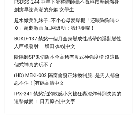
FSDSS-244 中年下流整體師毫不寬容按摩到滿身
創痍早謝高潮的身軀 女學生
超水嫩美乳妹子...不小心母爱爆棚「还喂狗狗喝Ｏ
Ｏ」超刺激画面...网爆动：我也要喝！
BOKD-137 禁慾一個月全身變成性感帶的淫亂變性
人巨根發射！ 増田ゆめ[中文
陰陽師SP鬼切版本全高稀有度式神強度榜 沒這四
個式神真的玩不了
(HD) MEKI-002 隔窗偷窺正妹換制服…是男人都會
忍不住！[有碼高清中文
IPX-241 禁慾完的敏感小穴被狂轟濫炸幹到失禁的
追擊做愛！ 日乃原杏[中文字