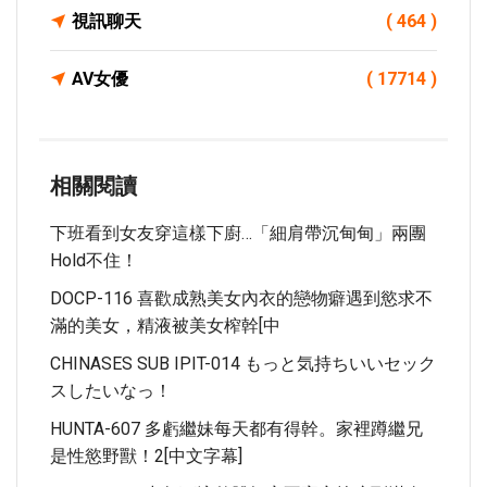
視訊聊天
( 464 )
AV女優
( 17714 )
相關閱讀
下班看到女友穿這樣下廚…「細肩帶沉甸甸」兩團
Hold不住！
DOCP-116 喜歡成熟美女內衣的戀物癖遇到慾求不
滿的美女，精液被美女榨幹[中
CHINASES SUB IPIT-014 もっと気持ちいいセック
スしたいなっ！
HUNTA-607 多虧繼妹每天都有得幹。家裡蹲繼兄
是性慾野獸！2[中文字幕]