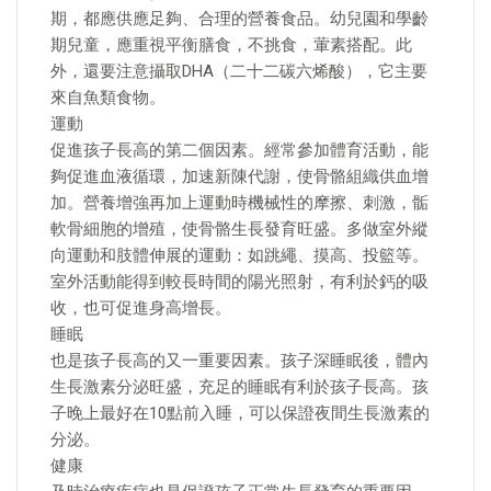
期，都應供應足夠、合理的營養食品。幼兒園和學齡
期兒童，應重視平衡膳食，不挑食，葷素搭配。此
外，還要注意攝取DHA（二十二碳六烯酸），它主要
來自魚類食物。
運動
促進孩子長高的第二個因素。經常參加體育活動，能
夠促進血液循環，加速新陳代謝，使骨骼組織供血增
加。營養增強再加上運動時機械性的摩擦、刺激，骺
軟骨細胞的增殖，使骨骼生長發育旺盛。多做室外縱
向運動和肢體伸展的運動：如跳繩、摸高、投籃等。
室外活動能得到較長時間的陽光照射，有利於鈣的吸
收，也可促進身高增長。
睡眠
也是孩子長高的又一重要因素。孩子深睡眠後，體內
生長激素分泌旺盛，充足的睡眠有利於孩子長高。孩
子晚上最好在10點前入睡，可以保證夜間生長激素的
分泌。
健康