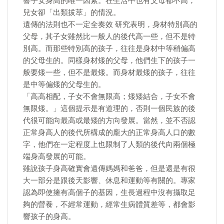
響子女身高的唯一因素。在生活中也有父母都不高，
兒女卻「出類拔萃」的情況。
遺傳的法則也不一定全奏效 研究表明，身材特別高的
父母，其子女雖然比一般人的後代高一些，但不是特
別高。而那些特別高的孩子，往往是身材中等稍偏高
的父母生的。同樣身材矮的父母，他們生下的孩子一
般要矮一些，但不是最矮。而身材最矮的孩子，往往
是中等偏矮的父母生的。
「高高相配，子女不會無限高；矮矮結合，子女不會
無限矮。」這個提示是有道理的，否則一個民族的後
代很可能向最高或最矮的方向發展。當然，並不否認
正常身高人的後代所構成的龐大的正常身高人口的數
字，他們在一定程度上也限制了人類的後代向兩個極
端身高發展的可能。
雖說孩子身高確實會遺傳媽媽和爸爸，但是還是有很
大一部分是跟後天影響、休息和運動等有關的。專家
認為即使擁有高個子的基因，生長過程中沒有攝取足
夠的營養，不經常運動，經常生病體質差等，都會影
響孩子的身高。