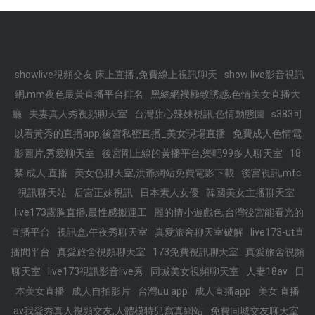
showlive視頻交友 床上直播 ,免費線上視訊聊天
show live影音視訊
網,mm夜色最黃直播平台排名
黑絲網襪極致誘惑,色情美女直播大
廳
夫妻真人秀視頻聊天室
台灣甜心辣妹視訊,色情動態圖
s383可
以看黃秀的直播app,後宮私密直播_美女現場直播
免費成人色情電
影圖片,秀愛聊天室
後宮剛上線的黃播平台,樂吧99多人聊天室
18
禁 成人 直播
美女色聊天室,洪爺網站免費電影下載
後宮視訊,mfc
視訊聊天站
后宮正妹視訊
日本素人女優
韓國美女主播聊天室
live173露胸直播,最性感搬運工
麗的情小遊戲色,台灣後宮能看光的
直播平台
視訊盒,午夜秀聊天室
真愛旅舍聊天室破解
live173-ut直
播間平台
真愛旅舍視頻聊天室
173免費視訊聊天室
真愛旅舍視頻
聊天室
live173視訊影音live秀
同城美女視頻聊天室
人妻18av
日
本美女直播
成人自拍影片
台灣uu app
成人直播app
美女 直播
av我愛秀真人視頻交友,人體模特兒寫真網站
免費同城交友聊天室