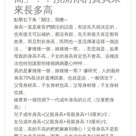
來長多高
點擊右下角「關注」我噢~
身高一直是家長們關注的話題，有說先天就決定的，
也有後天可以補的，都沒有錯，先天和後天肯定都有
效果。而且對於身高，民間也一直流傳著這樣一個說
法，「爹矮矮一個，娘矮矮一窩」，意思就是，如果
母親的身高不高，子女的身高肯定也不會高。這種說
法也特別讓那些矮個媽媽憂心忡忡…..
真的是爹矮矮一個，娘矮矮一窩？ 據研究，人的最終
身高75%取決於遺傳因素。也就是說，一般情況下，
父母身材高，子女身材也高；父母身材矮，子女身材
也矮。
確實有一個預測下一代成年身高的公式（兒童靶身
高）：
兒子成年身高=(父親身高+母親身高+13厘米)/2；
女兒成年身高=(父親身高+母親身高-13厘米)/2。
但是，長的不高的粑粑麻麻別擔心！父母身高不是影