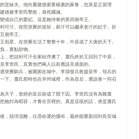
的堂妹夫。他向竇建德索要楊廣的家眷，也算是正當理
建德被李世民擊敗，身死國滅。
變成自己的愛妃。這是她侍奉的第四個帝王。
利可汗。按照突厥的規矩，新汗可以繼承老汗的妃子。於
五個帝王。
王剋星。在突厥生活了整整十年，中原成了大唐的天下。
負，要點財物。
上，把頡利可汗全家給俘虜了。蕭氏終於又回到了中原，
見李世民，其實他們兩人以前應該見過面的。
遇突厥騎兵，被圍困在城中。李淵發兵救援皇帝，領兵的
一下。蕭氏那時也在并州城裡，作為皇后，應該會一同召
為天子，曾經的皇后卻成了階下囚。李世民沒有為難蕭
把她封為昭容，才養在宮裡的。真是這樣的話，便是蕭氏
後，顛沛流離，任憑命運的擺布，最終能重新回到長安城