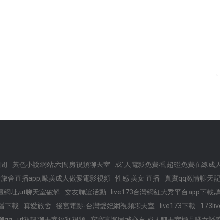
播間
黃色小說網站,六間房視頻聊天室
成˙人電影免費看,超碰免費在線成
旅舍直播app,歐美成人做愛電影視頻
性感 美女 直播
真實qq激情聊天記
論壇網址,ut聊天室破解
交友聯誼活動
live173台灣網紅大秀平台app下
直播下載
真愛旅舍
後宮電影-台灣愛妃網視頻聊天室
live173下載
173l
qq
ut視訊聊天室福利視頻
寂寞富婆同城交友,成人聊天室極品騷女誘