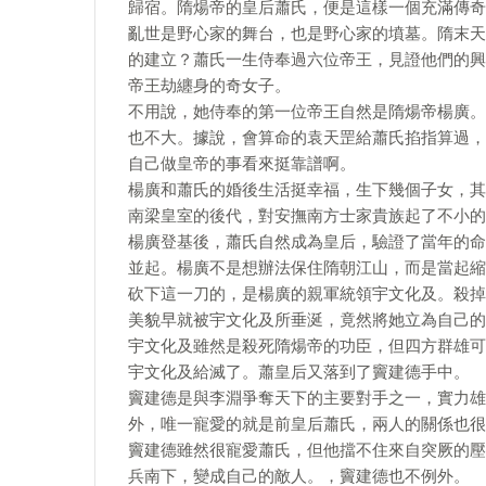
歸宿。隋煬帝的皇后蕭氏，便是這樣一個充滿傳奇
亂世是野心家的舞台，也是野心家的墳墓。隋末天
的建立？蕭氏一生侍奉過六位帝王，見證他們的興
帝王劫纏身的奇女子。
不用說，她侍奉的第一位帝王自然是隋煬帝楊廣。
也不大。據說，會算命的袁天罡給蕭氏掐指算過，
自己做皇帝的事看來挺靠譜啊。
楊廣和蕭氏的婚後生活挺幸福，生下幾個子女，其
南梁皇室的後代，對安撫南方士家貴族起了不小的
楊廣登基後，蕭氏自然成為皇后，驗證了當年的命
並起。楊廣不是想辦法保住隋朝江山，而是當起縮
砍下這一刀的，是楊廣的親軍統領宇文化及。殺掉
美貌早就被宇文化及所垂涎，竟然將她立為自己的
宇文化及雖然是殺死隋煬帝的功臣，但四方群雄可
宇文化及給滅了。蕭皇后又落到了竇建德手中。
竇建德是與李淵爭奪天下的主要對手之一，實力雄
外，唯一寵愛的就是前皇后蕭氏，兩人的關係也很
竇建德雖然很寵愛蕭氏，但他擋不住來自突厥的壓
兵南下，變成自己的敵人。，竇建德也不例外。