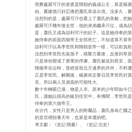
突厥處羅可汗的老婆是隋朝的義成公主，算是楊廣
由。竇建德只好忍痛把蕭氏恭送出境。沒多久，竇
沒想到的是，處羅可汗也看上了蕭氏的美貌，把她
處羅可汗幾年後去世，他的弟弟繼承汗位，成為頡
是，蕭氏又成為頡利可汗的妃子。這是她侍奉的第
她侍奉的前面四個帝王全部死亡，不知道算不算帝
頡利可汗以為李世民和隋朝皇帝一樣，可以欺負欺
沒想到李世民先裝孫子，積聚力量後，反推到草原
只是身份變成了唐軍的俘虜。蕭氏被送到長安，面
隋煬帝在位時，曾經巡視北方邊界的并州，不料遭
正是李世民。解圍後，楊廣肯定要召見李世民封賞
見。所以兩人見過面的可能性大。
數十年轉眼已過，物是人非。原本的少年郎如今已
氏，讓她以很高的級別住宮中。有傳聞，李世民是
侍奉的第六個帝王。
在古代，女性只是男人的附屬品，蕭氏身為亡國之
的皇宮裡頤養天年，也算是幸運的吧。
考文獻：《史記·隋書》、《史記·北史》