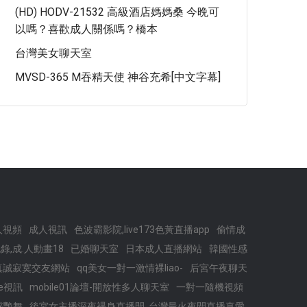
(HD) HODV-21532 高級酒店媽媽桑 今晩可
以嗎？喜歡成人關係嗎？橋本
台灣美女聊天室
MVSD-365 M吞精天使 神谷充希[中文字幕]
人視頻
成人視訊
色波霸影院,live173色黃直播app
偷情成
錄,成.人動畫18
已婚聊天室
日本成人直播網站
韓國性感
載,真誠寂寞交友網站
qq美女一對一激情裸liao-
后宮午夜聊天
ive視訊
mobile01論壇-開放性多人聊天室
一對一隨機視頻
惑艷舞
後宮女主播深夜裸身直播間 ,台灣最火夜間直播真愛