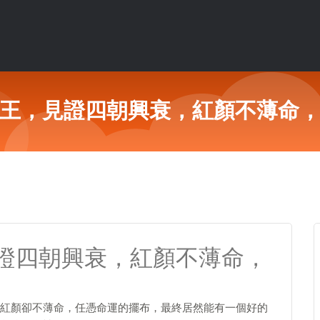
王，見證四朝興衰，紅顏不薄命
證四朝興衰，紅顏不薄命，
紅顏卻不薄命，任憑命運的擺布，最終居然能有一個好的