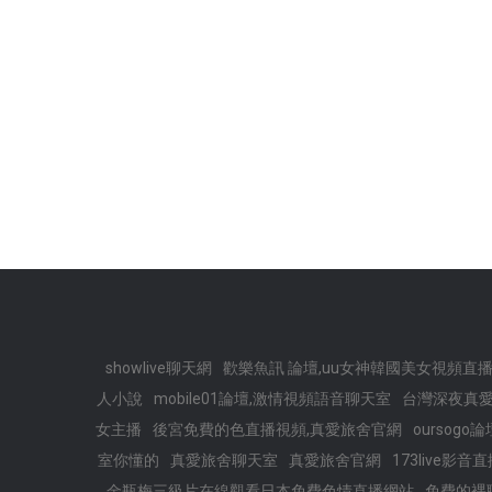
showlive聊天網
歡樂魚訊 論壇,uu女神韓國美女視頻直
人小說
mobile01論壇,激情視頻語音聊天室
台灣深夜真愛
女主播
後宮免費的色直播視頻,真愛旅舍官網
oursogo
室你懂的
真愛旅舍聊天室
真愛旅舍官網
173live影音
金瓶梅三級片在線觀看日本免費色情直播網站
免費的裸聊