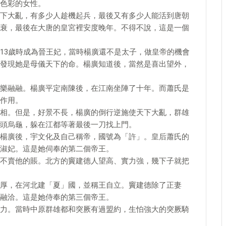
色彩的女性。
下大亂，有多少人趁機起兵，最後又有多少人能活到唐朝
衰，最後在大唐的皇宮裡安度晚年。不得不說，這是一個
13歲時成為晉王妃，當時楊廣還不是太子，做皇帝的機會
發現她是母儀天下的命。楊廣知道後，當然是喜出望外，
樂融融。楊廣平定南陳後，在江南坐陣了十年。而蕭氏是
作用。
相。但是，好景不長，楊廣的倒行逆施使天下大亂，群雄
頭烏龜，躲在江都等著最後一刀找上門。
楊廣後，宇文化及自己稱帝，國號為「許」。皇后蕭氏的
淑妃。這是她伺奉的第二個帝王。
不賣他的賬。北方的竇建德人望高、實力強，幾下子就把
厚，在河北建「夏」國，並稱王自立。竇建德除了正妻
融洽。這是她侍奉的第三個帝王。
力。當時中原群雄都和突厥有過盟約，生怕強大的突厥騎