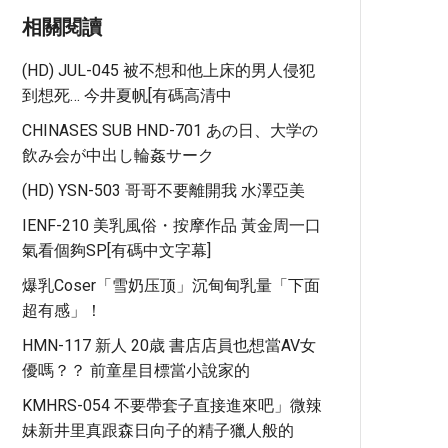
相關閱讀
(HD) JUL-045 被不想和他上床的男人侵犯
到想死… 今井夏帆[有碼高清中
CHINASES SUB HND-701 あの日、大学の
飲み会が中出し輪姦サーク
(HD) YSN-503 哥哥不要離開我 水澤亞美
IENF-210 美乳風俗・按摩作品 黃金周一口
氣看個夠SP[有碼中文字幕]
爆乳coser「雪奶压顶」沉甸甸乳量「下面
超有感」！
HMN-117 新人 20歳 書店店員也想當AV女
優嗎？？ 前童星目標當小說家的
KMHRS-054 不要帶套子直接進來吧」微辣
妹新井里真跟森日向子的精子獵人般的