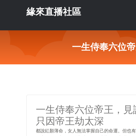
緣來直播社區
一生侍奉六位帝
一生侍奉六位帝王，見
只因帝王劫太深
都說紅顏薄命，女人無法掌握自己的命運。但也有