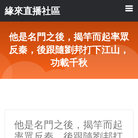
緣來直播社區
他是名門之後，揭竿而起率眾
反秦，後跟隨劉邦打下江山，
功載千秋
他是名門之後，揭竿而起
率眾反秦，後跟隨劉邦打