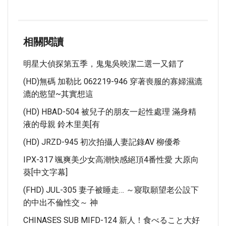
相關閱讀
明星大偵探第五季，鬼鬼吳映潔二選一又錯了
(HD)無碼 加勒比 062219-946 穿著喪服的寡婦濕漉
漉的慾望~其實想這
(HD) HBAD-504 被兒子的朋友一起性處理 滿身精
液的母親 鈴木里美[有
(HD) JRZD-945 初次拍攝人妻記錄AV 柳優希
IPX-317 颯爽美少女高潮快感絕頂4番性愛 大原向
葵[中文字幕]
(FHD) JUL-305 妻子被睡走… ～寢取願望老公設下
的中出不倫性交～ 神
CHINASES SUB MIFD-124 新人！食べること大好