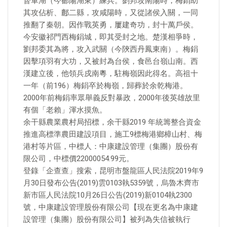
督軍湖（今鄱陽湖東）練兵。劉邦攻南陽時，梅鋗助
其攻佔析、鄜二縣，攻咸陽時，又從諸侯入關，一同
推翻了秦朝。因作戰英勇，屢建奇功，封十萬戶侯。
今安徽祁門西梅鋗城，即其受封之地。楚漢相爭時，
劉邦委其為將，攻入武關（今陝西丹鳳東南）。梅鋗
因擊項羽有大功，又被封為台侯，食邑台嶺山南。西
漢建立後，他領兵戍南粵，駐梅嶺因此得名。高祖十
一年（前196）梅鋗卒於梅嶺，歸葬於余乾梅港。
2000年前梅鋗率眾舉義反對暴政，2000年後英雄故里
有個「老賴」渾水摸魚。
余干縣農業農村局招標，余干縣2019 年統籌整合資金
推進高標準農田建設項目，施工9標梅港鄉樟山村、梅
港村等片區，中標人：中康建設管理（集團）股份有
限公司，中標價22000054.99元。
登錄「企查查」搜索，昆明市盤龍區人民法院2019年9
月30日發布公告(2019)雲0103執5359號，烏魯木齊市
新市區人民法院10月26日公告(2019)新0104執2300
號，中康建設管理股份有限公司【現在更名為中康建
設管理（集團）股份有限公司】被列為失信被執行