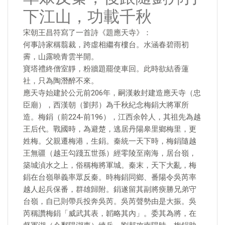
下江山，功載千秋
宋朝王昌符寫了一首詩《題應天寺》：
何事詩家稱翦裁，跨虛相繼有樓台。水涵春碧雨初
霽，山露曉青雲半開。
寶塔禮終僧室靜，粉牆題罷使車回。此時欲結香蓮
社，只為陶潛醉不來。
應天寺始建於公元前206年，嗣漢敕封建造應天寺（忠
臣廟），西漢朝（劉邦）為千秋紀念梅鋗大將軍所
造。梅鋗（前224-前196），江西余幹人，其祖先為越
王后代。戰國時，為避楚，逃居丹陽皋里鄉梅里，更
姓梅。父親遷梅港，生鋗。秦統一天下時，梅鋗隨越
王無疆（越王勾踐五世孫）經零陵至南海，居台嶺，
築城湞水之上，俗稱梅將軍城。秦末，天下大亂，梅
鋗在台嶺舉義率眾反秦。時梅鋗同鄉、番陽令吳芮率
越人起兵保番，群雄歸附。鋗遂留其副將瘐勝兄弟守
台嶺，自已則帶兵投奔吳芮。吳芮聲勢由是大振。吳
芮稱讚梅鋗「威武其表，韜略其內」。委其為將，在