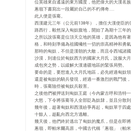
位英雄來自遙遠的東方國度，他把偉大的大漢名族
蔥嶺下書寫出一段屬於自己的不朽傳奇……
此人便是張騫。
西漢建元三年（公元前138年），擔任大漢使臣
路西行，毅然深入匈奴腹地，開始了為期十三年的
之所以說張騫是位頂天立地的英雄，是因為他有著
格，和時刻準備為祖國犧牲一切的崇高精神和勇氣
那時的匈奴，不但是漢朝的大敵，而且令西域諸國
沙漠，到達位於匈奴西方的國家大月氏，說服大月
成包夾之勢，以緩解大漢邊疆地區的緊張局勢。
要命的是，要想進入大月氏地區，必先經過匈奴領
還是被匈奴的騎兵發現，經過一番激烈的戰鬥後，
時，張騫險些被匈奴兵殺害。
之後他們被押送到匈奴王庭（今內蒙古呼和浩特一
大怒，下令將張騫等人全部貶為奴隸，並且分散到
幾年後，趁著匈奴和西漢紛爭再起，匈奴單于四處
十餘人，趁亂向西北方逃離。
幾天後，他們終於逃出了匈奴的魔爪，但是在即將
蔥嶺，即帕米爾高原，中國古代稱「蔥嶺」（帕米