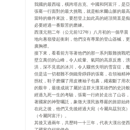
我國的最西端，橫跨塔吉克、中國和阿富汗，是亞洲
張騫一行面對的最大挑戰，就是帕米爾山脈的最高
當時的條件來說，要想登上如此高的絕頂簡直是痴
必要經過一番艱苦的磨練。
西漢元朔二年（公元前127年）八月初的一個早
地向蔥嶺發起衝刺，他們沒有專業的登山器械，更
廣胸襟。
接下來，看看前方等著他們的那一系列艱難挑戰吧
壁立萬仞的山峰，令人眩暈、氣悶的高原反應，滂
洪，深不見底的冰川，令人驟然失明的雪盲症，魔
但是這一切都難不倒鐵骨錚錚的張騫，在領袖精神
拐杖，鞋子磨爛了用皮襖袖子包裹，繩索斷了用衣
的艱辛，最後成就了屬於這群大漢英雄們的史詩般
經過九死一生的考驗，張騫一行終於走出了山谷，
著國家的神聖囑託，象徵大漢民族尊嚴的旌節始終
在此之後，他們又先後經過大宛（今屬烏茲別克）
（今屬阿富汗）。
其後又過兩年，共歷時一十三年，代表大漢出使西
了國家交付的使命。