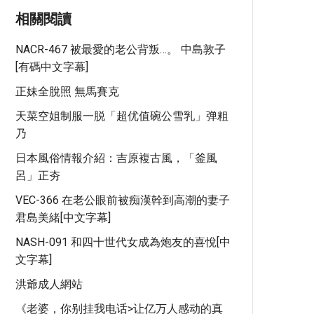
相關閱讀
NACR-467 被最愛的老公背叛…。 中島敦子
[有碼中文字幕]
正妹全脫照 無馬賽克
天菜空姐制服一脱「超优值碗公雪乳」弹粗
乃
日本風俗情報介紹：吉原複古風，「釜風
呂」正夯
VEC-366 在老公眼前被痴漢幹到高潮的妻子
君島美緒[中文字幕]
NASH-091 和四十世代女成為炮友的喜悅[中
文字幕]
洪爺成人網站
《老婆，你别挂我电话>让亿万人感动的真