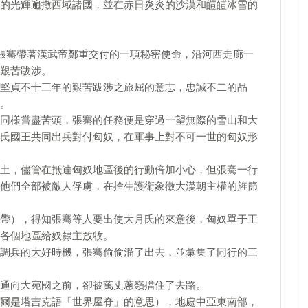
的光輝遍撒西域諸國，並在赤日炎炎的沙漠和皚皚冰雪的
的張騫帶著漢武帝鄭重交付的一項秘密使命，沿河西走廊一
艱苦跋涉。
堅貞不十三年的艱苦跋涉之旅屈的意志，忠誠不二的品
。
同樣嘗盡苦頭，張騫的任務便是穿過一望無際的雪山和大
氏國王共同出兵對付匈奴，在軍事上對不可一世的匈奴形
土，儘管在抵達匈奴地區後的行動倍加小心，但張騫一行
他們全部被敵人俘虜，在捨生護衛象徵大漢朝主權的旌節
帶），得知張騫等人要出使大月氏的來意後，匈奴單于王
各個地區給奴隸主放牧。
調兵的大好時機，張騫偷偷溜了出去，並彙集了同行的三
通向大宛國之前，卻被萬丈蔥嶺擋住了去路。
爾是塔吉克語「世界屋脊」的意思），地處中亞東南部，