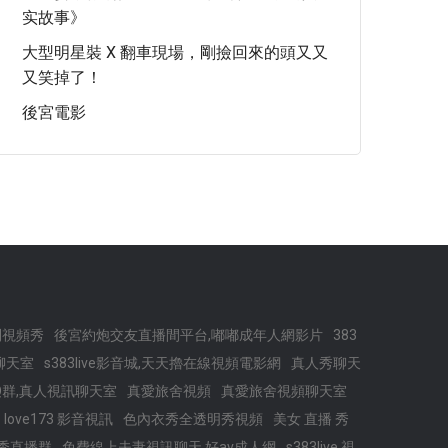
实故事》
大型明星裝 X 翻車現場，剛撿回來的頭又又
又笑掉了！
後宮電影
利視頻秀
後宮約炮交友直播間平台,嘟嘟成年人網影片
383
聊天室
s383live影音城,天天擼在線視頻電影網
真人秀聊天
Q群,真人視訊聊天室
真愛旅舍視頻
真愛旅舍視頻聊天室
love173 影音視訊
色內衣秀全透明秀視頻
美女 直播 秀
大秀直播群
免費線上夫妻視訊聊天,好av成人網
s383live 視