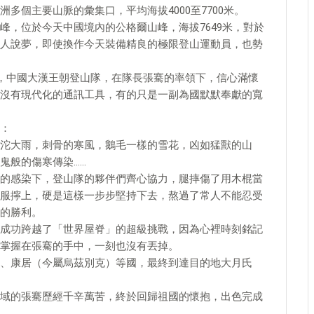
多個主要山脈的彙集口，平均海拔4000至7700米。
峰，位於今天中國境內的公格爾山峰，海拔7649米，對於
人說夢，即使換作今天裝備精良的極限登山運動員，也勢
晨，中國大漢王朝登山隊，在隊長張騫的率領下，信心滿懷
沒有現代化的通訊工具，有的只是一副為國默默奉獻的寬
：
沱大雨，刺骨的寒風，鵝毛一樣的雪花，凶如猛獸的山
鬼般的傷寒傳染……
的感染下，登山隊的夥伴們齊心協力，腿摔傷了用木棍當
服擰上，硬是這樣一步步堅持下去，熬過了常人不能忍受
的勝利。
成功跨越了「世界屋脊」的超級挑戰，因為心裡時刻銘記
掌握在張騫的手中，一刻也沒有丟掉。
、康居（今屬烏茲別克）等國，最終到達目的地大月氏
域的張騫歷經千辛萬苦，終於回歸祖國的懷抱，出色完成