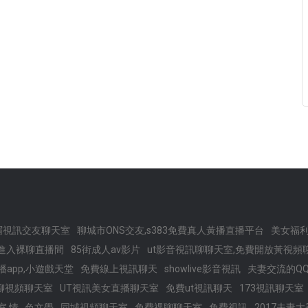
眉視訊交友聊天室
聊城市ONS交友,s383免費真人黃播直播平台
美女福
費進入裸聊直播間
85街成人av影片
ut影音視訊聊聊天室,免費開放黃視頻
播app,小遊戲天堂
免費線上視訊聊天
showlive影音視訊
夫妻交流的Q
聊視頻聊天室
UT視訊美女直播聊天室
免費ut視訊聊天
173視訊聊天室
情 . 色文學
同城視頻聊天室
免費祼聊聊天室
免費視訊
2017夫妻