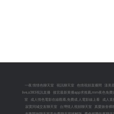
一夜.情情色聊天室
視訊聊天室
色情視頻直播間
漾美
live,s383視訊直播
後宮最新黃播app求推薦,mm夜色免
室
成人情色電影在線觀看,免費成.人電影線上看
成人直
寂寞同城交友聊天室
台灣情人視頻聊天室
真愛旅舍裸
夫妻開放聊天室美女秀聊天室破解版
秀色娛樂午夜聊天室,