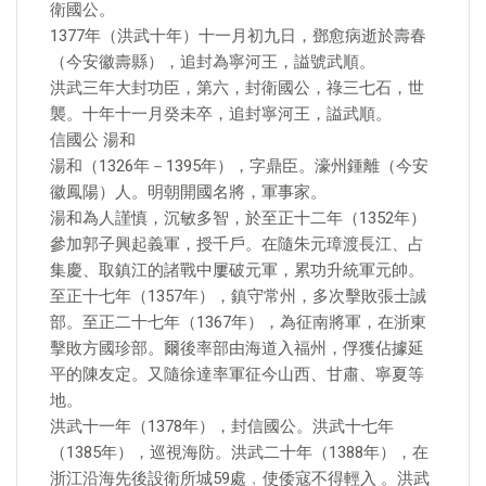
衛國公。
1377年（洪武十年）十一月初九日，鄧愈病逝於壽春
（今安徽壽縣），追封為寧河王，謚號武順。
洪武三年大封功臣，第六，封衛國公，祿三七石，世
襲。十年十一月癸未卒，追封寧河王，謚武順。
信國公 湯和
湯和（1326年－1395年），字鼎臣。濠州鍾離（今安
徽鳳陽）人。明朝開國名將，軍事家。
湯和為人謹慎，沉敏多智，於至正十二年（1352年）
參加郭子興起義軍，授千戶。在隨朱元璋渡長江、占
集慶、取鎮江的諸戰中屢破元軍，累功升統軍元帥。
至正十七年（1357年），鎮守常州，多次擊敗張士誠
部。至正二十七年（1367年），為征南將軍，在浙東
擊敗方國珍部。爾後率部由海道入福州，俘獲佔據延
平的陳友定。又隨徐達率軍征今山西、甘肅、寧夏等
地。
洪武十一年（1378年），封信國公。洪武十七年
（1385年），巡視海防。洪武二十年（1388年），在
浙江沿海先後設衛所城59處﹐使倭寇不得輕入 。洪武