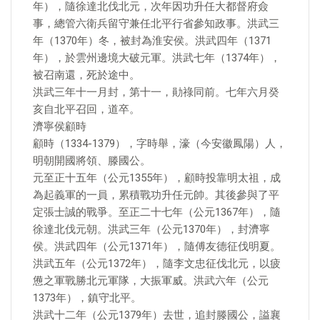
年），隨徐達北伐北元，次年因功升任大都督府僉
事，總管六衛兵留守兼任北平行省參知政事。洪武三
年（1370年）冬，被封為淮安侯。洪武四年（1371
年），於雲州邊境大破元軍。洪武七年（1374年），
被召南還，死於途中。
洪武三年十一月封，第十一，勛祿同前。七年六月癸
亥自北平召回，道卒。
濟寧侯顧時
顧時（1334-1379），字時舉，濠（今安徽鳳陽）人，
明朝開國將領、滕國公。
元至正十五年（公元1355年），顧時投靠明太祖，成
為起義軍的一員，累積戰功升任元帥。其後參與了平
定張士誠的戰爭。至正二十七年（公元1367年），隨
徐達北伐元朝。洪武三年（公元1370年），封濟寧
侯。洪武四年（公元1371年），隨傅友德征伐明夏。
洪武五年（公元1372年），隨李文忠征伐北元，以疲
憊之軍戰勝北元軍隊，大振軍威。洪武六年（公元
1373年），鎮守北平。
洪武十二年（公元1379年）去世，追封滕國公，謚襄