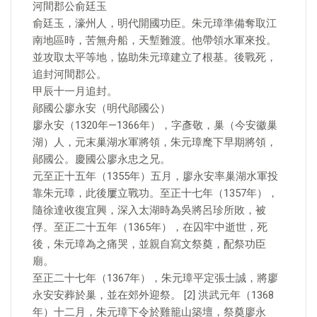
河間郡公俞廷玉
俞廷玉，濠州人，明代開國功臣。朱元璋準備奪取江
南地區時，苦無舟船，天塹難渡。他帶領水軍來投。
並攻取太平等地，協助朱元璋建立了根基。後戰死，
追封河間郡公。
甲辰十一月追封。
鄖國公廖永安（明代鄖國公）
廖永安（1320年—1366年），字彥敬，巢（今安徽巢
湖）人，元末巢湖水軍將領，朱元璋麾下早期將領，
鄖國公。慶國公廖永忠之兄。
元至正十五年（1355年）五月，廖永安率巢湖水軍投
靠朱元璋，此後屢立戰功。至正十七年（1357年），
隨徐達收復宜興，深入太湖時為吳將呂珍所敗，被
俘。至正二十五年（1365年），在囚牢中逝世，死
後，朱元璋為之痛哭，並親自寫文祭奠，配祭功臣
廟。
至正二十七年（1367年），朱元璋平定張士誠，將廖
永安安葬於巢，並在郊外迎祭。 [2] 洪武元年（1368
年）十二月，朱元璋下令於雞籠山築壇，祭奠廖永