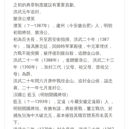
之初的典章制度建設有重要貢獻。
洪武元年追封。
樂浪公濮英
濮英（？—1387年），廬州（今安徽合肥）人，明朝
初期將領、樂浪公。
初為百夫長，升至西安衛指揮。洪武二十年（1387
年），隨馮勝北征，回師時率軍殿後，中元軍埋伏，
力戰不能突圍，被俘後剖腹自殺，追贈金山侯。
洪武二十一年（1388年），進贈樂浪公。 洪武二十三
年（1390年），加封三代（父母、祖父母、曾祖父
母）為爵。
洪武二十年閏六月庚申戰歿金山。追封金山侯，謚忠
襄。二十一年七月進封公。
涼國公 藍玉（明朝開國將領）
藍玉（？―1393年），定遠（今屬安徽定遠縣）人 ，
明朝開國將領。有膽有謀，勇敢善戰，屢立戰功。於
捕魚兒海中大破北元，基本摧毀其職官體系而名震天
下。