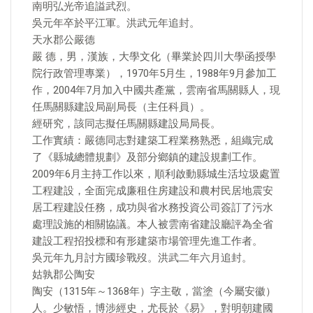
南明弘光帝追謚武烈。
吳元年卒於平江軍。洪武元年追封。
天水郡公嚴德
嚴 德，男，漢族，大學文化（畢業於四川大學函授學
院行政管理專業），1970年5月生，1988年9月參加工
作，2004年7月加入中國共產黨，雲南省馬關縣人，現
任馬關縣建設局副局長（主任科員）。
經研究，該同志擬任馬關縣建設局局長。
工作實績：嚴德同志對建築工程業務熟悉，組織完成
了《縣城總體規劃》及部分鄉鎮的建設規劃工作。
2009年6月主持工作以來，順利啟動縣城生活垃圾處置
工程建設，全面完成廉租住房建設和農村民居地震安
居工程建設任務，成功與省水務投資公司簽訂了污水
處理設施的相關協議。本人被雲南省建設廳評為全省
建設工程招投標和有形建築市場管理先進工作者。
吳元年九月討方國珍戰歿。洪武二年六月追封。
姑孰郡公陶安
陶安（1315年～1368年）字主敬，當塗（今屬安徽）
人。少敏悟，博涉經史，尤長於《易》，對明朝建國