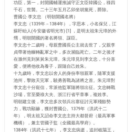
功臣，第一，封開國輔運推誠守正文臣韓國公，祿四
千石，世襲。二十三年五月乙卯坐胡黨死，爵除。
曹國公 李文忠 （明朝開國名將）
李文忠（1339年－1384年），字思本，小名保兒，江
蘇盱眙人(今安徽省明光市) [1] ，是明太祖朱元璋的外
甥，明朝開國的著名將領、謀臣。
李文忠十二歲時，母親曹國長公主就去世了，父親李
貞帶著他輾轉亂軍之中，多次瀕臨死亡。二年之後才
在滁州見到舅舅朱元璋。朱元璋見到李文忠，十分喜
愛，便將他收為養子，跟隨自己姓朱。
十九歲時，李文忠以舍人的身份率領親軍，隨軍支援
池州，擊敗天完軍，驍勇善戰為諸將之首。朱元璋對
李文忠十分寵信，常派他監軍隨將領出征。文忠轉戰
沙場，官至榮祿大夫、浙江行省平章事，複姓李。
明朝建立後，李文忠多次領兵出塞征討元軍殘餘勢
力，戰功顯赫，獲封曹國公。1379年（洪武十二
年），明太祖又詔命李文忠主持大都督府（最高軍事
機構），兼主管國子監（全國最高學府）。
1384年（洪武十七年），李文忠病逝，追封岐陽王，