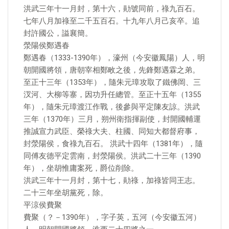
洪武三年十一月封，第十六，勛號同前，祿九百石。
七年八月加祿至二千五百石。十九年八月己亥卒。追
封許國公，謚襄簡。
滎陽侯鄭遇春
鄭遇春（1333-1390年），濠州（今安徽鳳陽）人，明
朝開國將領，唐朝宰相鄭畋之後，先鋒鄭遇霖之弟。
至正十三年（1353年），隨朱元璋攻取了鐵佛岡、三
汊河、大柳等寨，因功升任總管。至正十五年（1355
年），隨朱元璋渡江作戰，後參與平定陳友諒。洪武
三年（1370年）三月，朔州衛指揮副使，封開國輔運
推誠宣力武臣、榮祿大夫、柱國、同知大都督府事，
封滎陽侯，食祿九百石。 洪武十四年（1381年），隨
同傅友德平定雲南，封滎陽侯。洪武二十三年（1390
年），坐胡惟庸案死，爵位削除。
洪武三年十一月封，第十七，勛祿，加祿皆同王志。
二十三年坐胡黨死，除。
平涼侯費聚
費聚（？－1390年），字子英，五河（今安徽五河）