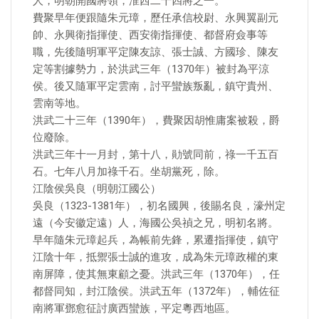
人，明朝開國將領，淮西二十四將之一。
費聚早年便跟隨朱元璋，歷任承信校尉、永興翼副元
帥、永興衛指揮使、西安衛指揮使、都督府僉事等
職，先後隨明軍平定陳友諒、張士誠、方國珍、陳友
定等割據勢力，於洪武三年（1370年）被封為平涼
侯。後又隨軍平定雲南，討平蠻族叛亂，鎮守貴州、
雲南等地。
洪武二十三年（1390年），費聚因胡惟庸案被殺，爵
位廢除。
洪武三年十一月封，第十八，勛號同前，祿一千五百
石。七年八月加祿千石。坐胡黨死，除。
江陰侯吳良（明朝江國公）
吳良（1323-1381年），初名國興，後賜名良，濠州定
遠（今安徽定遠）人，海國公吳禎之兄，明初名將。
早年隨朱元璋起兵，為帳前先鋒，累遷指揮使，鎮守
江陰十年，抵禦張士誠的進攻，成為朱元璋政權的東
南屏障，使其無東顧之憂。洪武三年（1370年），任
都督同知，封江陰侯。洪武五年（1372年），輔佐征
南將軍鄧愈征討廣西蠻族，平定粵西地區。