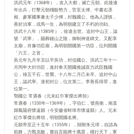
洪武元年（1368年），攻入大都，滅亡元朝。此後連
年出兵，打擊元朝殘餘勢力，官至太傅、中書右丞
相、參軍國事兼太子少傅，封魏國公。他為人謹慎，
善於治軍，戎馬一生，為明朝建立了不朽的功勛。
洪武十八年（1385年），徐達去世。追封中山王，謚
號「武寧」，賜葬鐘山之陰，御制神道碑文。又配享
太廟，肖像功臣廟，為明朝開國第一功臣，位列開國
「六王」之首 。
吳元年九月辛丑以平吳功，封信國公。洪武三年十一
月丙申大封功臣，進封奉天開國推誠宣力武臣魏國
公，祿五千石，世襲。十八年二月己未卒。追封中山
王，謚武寧。達初封公，位次第二。李善長得罪，進
位第一。
鄂國公 常遇春（元末紅巾軍傑出將領）
常遇春（1330年—1369年），字伯仁，號燕衡，南直
隸鳳陽府懷遠縣（今安徽省蚌埠市懷遠縣）人。元末
紅巾軍傑出將領，明朝開國名將。
元順帝至正十五年（1355年），歸附朱元璋，自請為
前鋒，力戰克敵，嘗自言能將十萬眾，橫行天下，軍