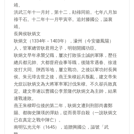
靖。
洪武三年十一月封，第十二，勛祿同前。七年八月加
祿千石。十二年十一月甲寅卒。追封滕國公，謚襄
靖。
長興侯耿炳文
耿炳文（1334年－1403年），濠州（今安徽鳳陽）
人，管軍總管耿君用之子，明朝開國功臣。
耿炳文早年承襲父職，屢次打敗張士誠的軍隊，歷任
總兵都元帥、大都督府僉事等職，後隨常遇春、徐達
攻打大同、陝西等地，屢立戰功。之後以軍功封長興
侯。朱元璋去世之後，燕王朱棣起兵叛亂，建文帝朱
允炆以耿炳文為大將軍率軍討伐朱棣。不久卻兵敗真
定。建文帝遂以曹國公李景隆代耿炳文為主帥，結果
連戰連敗。
燕王朱棣即位後的第二年，耿炳文遭到刑部尚書鄭
賜、都御史陳瑛的彈劾，從而畏罪自殺（一說耿炳文
已在真定之戰中陣亡）。
南明弘光元年（1645），追贈興國公，謚號「武