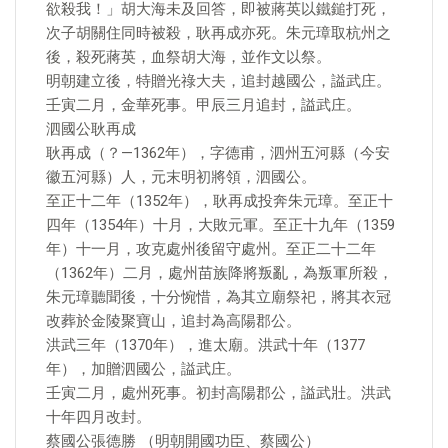
欲殺我！」胡大海未及回答，即被蔣英以鐵鎚打死，
次子胡關住同時被殺，耿再成亦死。朱元璋取杭州之
後，殺死蔣英，血祭胡大海，並作文以祭。
明朝建立後，特贈光祿大夫，追封越國公，謚武庄。
壬寅二月，金華死事。甲辰三月追封，謚武庄。
泗國公耿再成
耿再成（？—1362年），字德甫，泗州五河縣（今安
徽五河縣）人，元末明初將領，泗國公。
至正十二年（1352年），耿再成投奔朱元璋。至正十
四年（1354年）十月，大敗元軍。至正十九年（1359
年）十一月，攻克處州後留守處州。至正二十二年
（1362年）二月，處州苗族降將叛亂，為叛軍所殺，
朱元璋聽聞後，十分惋惜，為其立廟祭祀，將其衣冠
改葬於金陵聚寶山，追封為高陽郡公。
洪武三年（1370年），進太廟。洪武十年（1377
年），加贈泗國公，謚武庄。
壬寅二月，處州死事。初封高陽郡公，謚武壯。洪武
十年四月改封。
蔡國公張德勝 （明朝開國功臣、蔡國公）