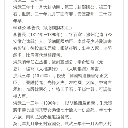
洪武二十四年去世 [
洪武三年十一月大封功臣，第三，封鄭國公，祿三千
石，世襲。二十年九月丁酉有罪，安置龍州。二十四
年卒。
韓國公 李善長（明朝開國功臣）
李善長（1314年—1390年），字百室，濠州定遠（今
安徽定遠縣）人。明朝開國功臣。李善長少時愛讀書
有智謀，後投靠朱元璋，跟隨征戰，出生入死，功勞
頗多，比肩漢代丞相蕭何。
洪武初年任左丞相，後封宣國公，奉命監修《元
史》，編寫《太祖訓錄》、《大明集禮》等書。
洪武三年（1370年），授號「開國輔運推誠守正文
臣」，晉陞特進、光祿大夫、左柱國、太師、中書左
丞相，進爵韓國公，年祿四千石，子孫世襲，可謂位
極人臣。
洪武二十三年（1390年），以胡惟庸黨追問，朱元璋
將李善長連同其妻女弟侄七十餘人一併處死，年七十
六歲。南明弘光政權追謚襄愍 。
吳元年九月辛丑封宣國公。洪武三年十一月丙申大封