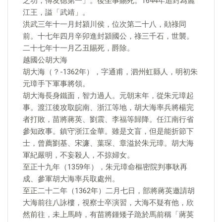
之功，傅友德第一」。後坐事賜死。1644年追封為麗
江王，謚「武靖」。
洪武三年十一月封潁川侯，位次第二十八，勛祿同
前。十七年四月辛卯進封潁國公，祿三千石，世襲。
二十七年十一月乙丑賜死，爵除。
越國公胡大海
胡大海（？-1362年），字通甫，泗州虹縣人，明初朱
元璋手下軍事將領。
胡大海長身鐵面，智力過人。元朝末年，從朱元璋起
事。渡江後攻取皖南、浙江等地，胡大海率兵將楊完
者打敗，苗將蔣英、劉震、李福等歸降。任江南行省
參知政事。鎮守浙江金華。雖是文盲，但是能折節下
士，曾薦劉基、宋濂、葉琛、章溢於朱元璋。胡大海
軍紀嚴明，不妄殺人，不掠婦女。
至正十九年（1359年），朱元璋命樞密院判事耿再
成、參軍胡大海率兵取處州。
至正二十二年（1362年）二月七日，部將蔣英邀請胡
大海前往八詠樓，視察士卒演習，大海不疑有他，欣
然前往，未上馬時，有苗將鍾矮子跪於馬前稱「蔣英