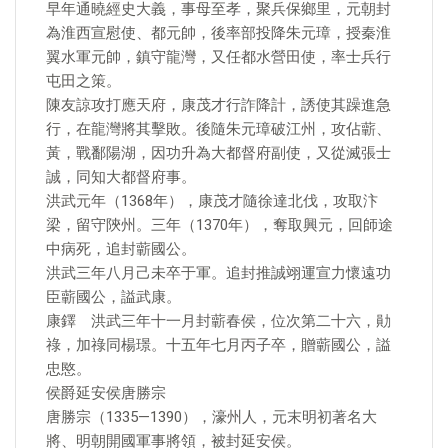
早年通曉經史大義，事母至孝，聚兵保鄉里，元朝封
為淮西宣慰使、都元帥，後率部投降朱元璋，授秦淮
翼水軍元帥，鎮守龍灣，又任都水營田使，率士兵行
屯田之策。
陳友諒攻打應天府，康茂才行詐降計，誘使其躁進急
行，在龍灣將其擊敗。後隨朱元璋破江州，攻佔蘄、
黃，戰鄱陽湖，因功升為大都督府副使，又從滅張士
誠，同知大都督府事。
洪武元年（1368年），康茂才隨徐達北伐，攻取汴
梁，留守陝州。三年（1370年），奪取興元，回師途
中病死，追封蘄國公。
洪武三年八月己未卒于軍。追封推誠翊運宣力懷遠功
臣蘄國公，謚武康。
康鐸 洪武三年十一月封蘄春侯，位次第二十六，勛
祿，加祿同楊璟。十五年七月丙子卒，贈蘄國公，謚
忠愍。
侯爵延安侯唐勝宗
唐勝宗（1335—1390），濠州人，元末明初著名大
將、明朝開國軍事將領，被封延安侯。