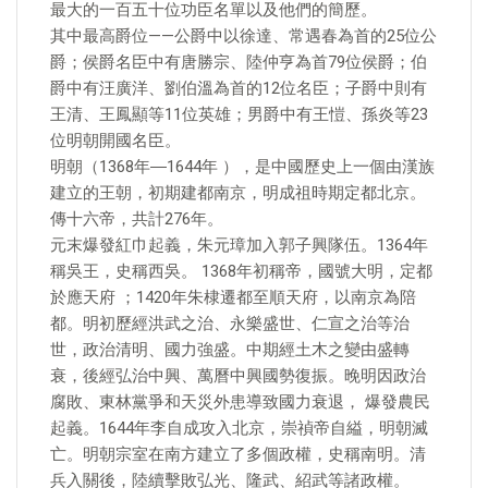
最大的一百五十位功臣名單以及他們的簡歷。
其中最高爵位——公爵中以徐達、常遇春為首的25位公
爵；侯爵名臣中有唐勝宗、陸仲亨為首79位侯爵；伯
爵中有汪廣洋、劉伯溫為首的12位名臣；子爵中則有
王清、王鳳顯等11位英雄；男爵中有王愷、孫炎等23
位明朝開國名臣。
明朝（1368年―1644年 ），是中國歷史上一個由漢族
建立的王朝，初期建都南京，明成祖時期定都北京。
傳十六帝，共計276年。
元末爆發紅巾起義，朱元璋加入郭子興隊伍。1364年
稱吳王，史稱西吳。 1368年初稱帝，國號大明，定都
於應天府 ；1420年朱棣遷都至順天府，以南京為陪
都。明初歷經洪武之治、永樂盛世、仁宣之治等治
世，政治清明、國力強盛。中期經土木之變由盛轉
衰，後經弘治中興、萬曆中興國勢復振。晚明因政治
腐敗、東林黨爭和天災外患導致國力衰退， 爆發農民
起義。1644年李自成攻入北京，崇禎帝自縊，明朝滅
亡。明朝宗室在南方建立了多個政權，史稱南明。清
兵入關後，陸續擊敗弘光、隆武、紹武等諸政權。