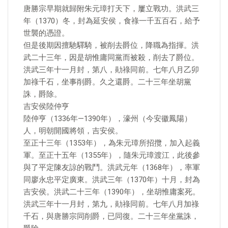
唐勝宗早期就歸附朱元璋打天下，屢立戰功。洪武三
年（1370）冬，封為延安侯，食祿一千五百石，給予
世襲的憑證。
但是後期因擅馳驛騎，被削去爵位，降職為指揮。洪
武二十三年，因是胡惟庸同黨而被殺，削去了爵位。
洪武三年十一月封，第八，勛祿同前。七年八月乙卯
加祿千石，坐事削爵。久之還爵。二十三年坐胡黨
誅，爵除。
吉安侯陸仲亨
陸仲亨（1336年—1390年），濠州（今安徽鳳陽）
人，明朝開國將領，吉安侯。
至正十三年（1353年），為朱元璋所招攬，加入起義
軍。至正十五年（1355年），隨朱元璋渡江，此後參
與了平定陳友諒的戰鬥。洪武元年（1368年），率軍
同廖永忠平定廣東。洪武三年（1370年）十月，封為
吉安侯。洪武二十三年（1390年），坐胡惟庸案死。
洪武三年十一月封，第九，勛祿同前。七年八月加祿
千石，與唐勝宗同削爵，已同復。二十三年坐黨誅，