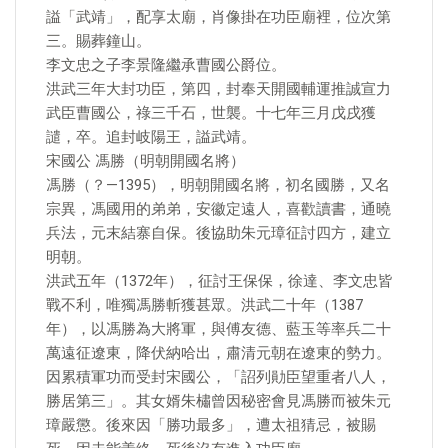
謚「武靖」，配享太廟，肖像掛在功臣廟裡，位次第
三。賜葬鐘山。
李文忠之子李景隆繼承曹國公爵位。
洪武三年大封功臣，第四，封奉天開國輔運推誠宣力
武臣曹國公，祿三千石，世襲。十七年三月戊戌獲
譴，卒。追封岐陽王，謚武靖。
宋國公 馮勝（明朝開國名將）
馮勝（？—1395），明朝開國名將，初名國勝，又名
宗異，馮國用的弟弟，安徽定遠人，喜歡讀書，通曉
兵法，元末結寨自保。後協助朱元璋征討四方，建立
明朝。
洪武五年（1372年），征討王保保，徐達、李文忠皆
戰不利，唯獨馮勝斬獲甚眾。洪武二十年（1387
年），以馮勝為大將軍，與傅友德、藍玉等率兵二十
萬遠征遼東，降伏納哈出，肅清元朝在遼東的勢力。
因累積軍功而受封宋國公，「詔列勛臣望重者八人，
勝居第三」。其女婿朱橚曾因秘密會見馮勝而被朱元
璋嚴懲。後來因「勝功最多」，遭太祖猜忌，被賜