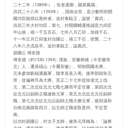
二十二年（1389年），告老還鄉，賜第鳳陽。
洪武二十八年（1395年），因病去世，是少數明初開
國功臣能得以善終者。追封東甌王，謚號「襄武」。
洪武三年大封功臣，第七，封開國輔運推誠宣力武臣
中山侯，祿一千五百石。七年八月乙卯，加祿千石。
十一年正月己卯進封信國公，祿三千石，世襲。二十
八年八月戊辰卒。追封東甌王，謚襄武。
潁國公 傅友德
傅友德（約1330-1394）漢族，安徽相城（今安徽淮
北）人，遷居碭山（今屬安徽）。明朝開國名將。
元末參加劉福通義軍，隨李喜喜入蜀。後率部歸朱元
璋，從偏裨升為大將。至正二十七年從徐達北上伐
元，第二次北征北元七戰七勝而平定甘肅，第四次北
征北元以副帥之職連敗元軍，第五次北征北元任副帥
職，第七次北征北元以副帥之職大勝元軍，後與湯和
分南北兩路取四川，以主帥之職攻取貴州、平定雲
南。
以功封潁國公，封太子太師，被朱元璋稱為：「論將