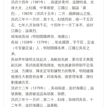
洪武十四年（1381年），病逝於青州，追贈特進、光
祿大夫、上柱國、中軍都督、江國公，賜謚「襄
烈」。1382年（洪武十五年）二月，賜葬鐘山之陰。
洪武三年十一月封，第十九，勛號同前，祿一千五百
石。七年八月加祿千石。十四年十一月丁未卒。追封
江國公，謚襄烈。
靖海侯吳禎（明朝開國將領、海國公）
吳禎（1328年－1379年），初名國寶，字干臣，定遠
（今安徽定遠）人，明朝開國名將，江國公吳良之
弟。
吳禎早年隨明太祖起兵，為帳前先鋒，累功至天興翼
副元帥、英武衛親軍指揮使。他先後參與明朝平定張
士誠、方國珍、陳友定等割據勢力的戰爭。明朝建國
後擔任大都督府僉事，封靖海侯。後督理海運，擔任
剿倭總兵官。
洪武十二年（1379年），吳禎病逝，追封海國公，謚
號襄毅。後因被追認為胡黨，除爵。
洪武三年十一月封，第二十，勛祿，加祿同吳良。十
二年卒。追封海國公，謚襄毅。