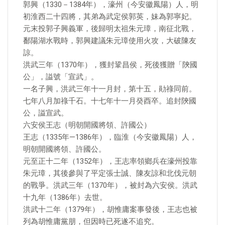
郭興（1330－1384年），濠州（今安徽鳳陽）人，明
初淮西二十四將，其弟為武定侯郭英，妹為郭寧妃。
元末投郭子興義軍，後歸明太祖朱元璋，南征北戰，
鄱陽湖水戰時，郭興建議朱元璋使用火攻，大破陳友
諒。
洪武三年（1370年），獲封鞏昌侯，死後獲贈「陝國
公」，謚號「宣武」。
一名子興，洪武三年十一月封，第十五，勛祿同前。
七年八月加祿千石。十七年十一月癸酉卒。追封陝國
公，謚宣武。
六安侯王志（明朝開國將領、許國公）
王志（1335年—1386年），臨淮（今安徽鳳陽）人，
明朝開國將領、許國公。
元至正十二年（1352年），王志率領鄉兵在濠州投靠
朱元璋，其後參與了平定張士誠、陳友諒和北伐元朝
的戰爭。洪武三年（1370年），被封為六安侯。洪武
十九年（1386年）去世。
洪武十二年（1379年），胡惟庸案事發後，王志也被
列為胡惟庸黨朋，但因時已死遂不追究。