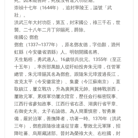
死。因未能善終，死後沒有進入功臣廟。
崇禎十七年（1644年），追封寧陵王，謚號「武
壯」。
洪武三年大封功臣，第五，封宋國公，祿三千石，世
襲。二十八年二月丁卯賜死，爵除。
衛國公 鄧愈
鄧愈（1337~1377年），原名鄧友德，字伯顏，泗州
虹縣（今安徽省泗縣）人。明朝開國名將。
天生魁梧，勇武過人。16歲領兵抗元。1355年（至正
十五年），率所部萬餘人從盱眙投奔朱元璋，任管軍
總管，朱元璋賜其名為鄧愈。跟隨朱元璋渡過長江，
攻克太平（今安徽當塗）、集慶（今江蘇南京），直
取鎮江，屢立戰功，升為廣興翼元帥。後轉戰浙西，
屢敗元軍。累積軍功屢次陞官，歷任僉行樞密院事、
江西行省參知政事、江西行省右丞、湖廣行省平章、
右御史大夫、太子右諭德。為人簡重慎密，智勇兼
備，嚴於治軍，善撫降者，功著一時。1370年（洪武
三年），鄧愈跟隨徐達遠征甘肅，擊敗北元軍隊，招
降吐蕃、烏斯藏諸部。晉封為榮祿大夫、右柱國，封