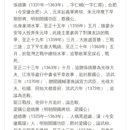
張德勝（1331年—1363年），字仁輔(一字仁甫)，合肥
（今安徽合肥）人，元末起義軍將領、朱元璋麾下早
期部將、明朝開國功臣，蔡國公。
出身巢湖水軍。至正十五年（1355年）五月，隨廖永
安等人投奔朱元璋，此後主要參與了對陳友諒的戰
爭。至正十九年（1359年）三月，大敗趙普勝，三戰
三捷，立下平生最大戰績。至正二十年（1360年）五
月，於龍灣之戰中總領水軍，追擊敗軍至採石，戰
死。
至正二十三年（1363年）十月，追贈張德勝為光祿大
夫、江淮等處行中書省平章政事，追封蔡國公。 洪武
三年（1370年），贈開國輔運推誠宣力武臣、光祿大
夫、柱國、同知大都督府。洪武六年（1373年），追
謚為忠毅。
龍江戰歿。癸卯十月追封，謚忠毅。
梁國公趙德勝（明朝開國將領、梁國公）
趙德勝（1325年—1363年），人稱黑趙歲，濠（今安
徽鳳陽）人，明朝開國功臣，爵封梁國公，謚武桓。