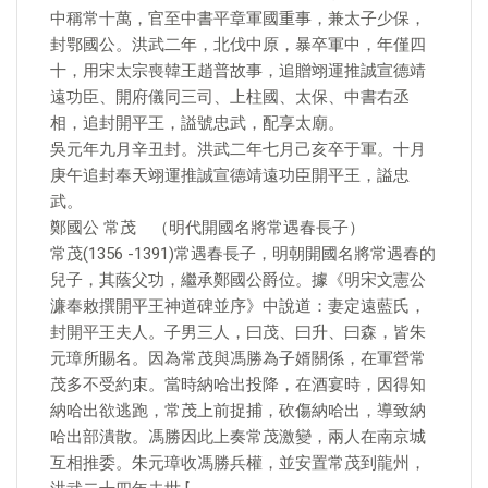
中稱常十萬，官至中書平章軍國重事，兼太子少保，
封鄂國公。洪武二年，北伐中原，暴卒軍中，年僅四
十，用宋太宗喪韓王趙普故事，追贈翊運推誠宣德靖
遠功臣、開府儀同三司、上柱國、太保、中書右丞
相，追封開平王，謚號忠武，配享太廟。
吳元年九月辛丑封。洪武二年七月己亥卒于軍。十月
庚午追封奉天翊運推誠宣德靖遠功臣開平王，謚忠
武。
鄭國公 常茂 （明代開國名將常遇春長子）
常茂(1356 -1391)常遇春長子，明朝開國名將常遇春的
兒子，其蔭父功，繼承鄭國公爵位。據《明宋文憲公
濂奉敕撰開平王神道碑並序》中說道：妻定遠藍氏，
封開平王夫人。子男三人，曰茂、曰升、曰森，皆朱
元璋所賜名。因為常茂與馮勝為子婿關係，在軍營常
茂多不受約束。當時納哈出投降，在酒宴時，因得知
納哈出欲逃跑，常茂上前捉捕，砍傷納哈出，導致納
哈出部潰散。馮勝因此上奏常茂激變，兩人在南京城
互相推委。朱元璋收馮勝兵權，並安置常茂到龍州，