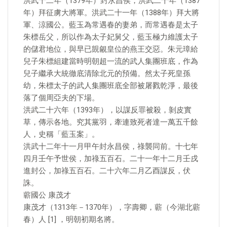
洪武十二年（1379年）封永昌侯，洪武二十年（1387
年）拜征虜大將軍。洪武二十一年（1388年）拜大將
軍、涼國公。藍玉為常遇春的妻弟，而常遇春是太子
朱標岳父，所以作為太子妃舅父，藍玉極力維護太子
的儲君地位，與早已覬覦皇位的燕王交惡。朱元璋給
兒子朱標組建當時明朝超一流的武人集團班底，作為
兒子繼承大統徹底清除北元的預備。然太子死皇孫
幼，朱標太子的武人集團班底全部被屠戮乾淨，最後
落了個周亞夫的下場。
洪武二十六年（1393年），以謀反罪被殺，剝皮實
草，傳示各地。究其黨羽，牽連致死者達一萬五千餘
人，史稱「藍玉案」。
洪武十二年十一月甲午封永昌侯，祿襲同前。十七年
四月壬午予世侯，加祿五百石。二十一年十二月壬戌
進封公，加祿五百石。二十六年二月乙酉謀反，伏
誅。
蘄國公 康茂才
康茂才（1313年－1370年），字壽卿，蘄（今湖北蘄
春）人 [1] ，明朝初期名將。