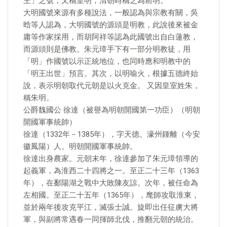
王」之號，又稱皇明，清朝時稱之為前明。
大明國號來源有多種說法，一般認為與宗教有關，吳
晗等人認為，大明國號的源頭是明教，此說後來被金
庸等作家採用，而胡阿祥等認為此國號出自白蓮教，
而源頭則是佛教。朱元璋手下有一部分明教徒，用
「明」作國號以示正統地位，也同時應和明教中的
「明王出世」預言。其次，以明喻火，根據五德終始
說，表示明朝取代元朝是以火克金。 又因皇室姓朱，
稱朱明。
公爵魏國公 徐達（被譽為明朝開國第一功臣）（明朝
開國軍事統帥）
徐達（1332年－1385年），字天德。濠州鍾離（今安
徽鳳陽）人。明朝開國軍事統帥。
徐達出身農家。元朝末年，徐達參加了朱元璋領導的
起義軍，為淮西二十四將之一。至正二十三年（1363
年），在鄱陽湖之戰中大敗陳友諒。次年，被任命為
左相國。至正二十五年（1365年），麾師攻取淮東，
並於兩年後攻克平江，滅張士誠。旋即出任征虜大將
軍，與副將常遇春一同揮師北伐，推翻元朝的統治。