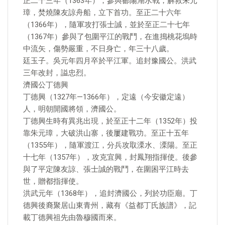
正二十三年（1363年），參與鄱陽湖水戰，解救朱元
璋，焚燒陳友諒舟船，立下首功。至正二十六年
（1366年），隨軍攻打張士誠，並於至正二十七年
（1367年）參與了包圍平江的戰鬥，在進搗桃花塢時
中流矢，傷勢嚴重，不日身亡，年三十八歲。
廷玉子。吳元年四月卒於平江軍。追封豫國公。洪武
三年改封，謚忠烈。
濟國公丁德興
丁德興（1327年—1366年），定遠（今安徽定遠）
人，明朝開國將領，濟國公。
丁德興生時有異兆出現，於至正十二年（1352年）投
靠朱元璋，大破洪山寨，後屢建戰功。至正十五年
（1355年），隨軍渡江，分兵攻取溧水、溧陽。至正
十七年（1357年），攻克宜興，封鳳翔指揮使。後參
與了平定陳友諒、張士誠的戰鬥，在圍困平江時去
世，贈都指揮使。
洪武元年（1368年），追封濟國公，列於功臣廟。丁
德興後裔聚居山東青州，藏有《益都丁氏族譜》，記
載丁德興祖先由魯穆國而來。