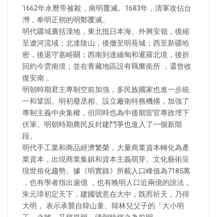
1662年永曆帝被殺，南明覆滅。1683年，清軍攻佔台
灣，奉明正朔的明鄭覆滅。
明代疆域囊括漢地，東北抵日本海、外興安嶺，後縮
至遼河流域；北達陰山，後撤至明長城；西至新疆哈
密，後退守嘉峪關；西南到達緬甸和暹羅北境，後折
回約今雲南境；並在青藏地區設有羈縻衛所 ，還曾收
復安南 。
明朝時期君主專制空前加強，多民族國家也進一步統
一和鞏固。明初廢丞相、設立廠衛特務機構，加強了
專制主義中央集權，但同時也為中後期宦官專政埋下
伏筆。明朝時期農民反封建鬥爭也進入了一個新階
段。
明代手工業和商品經濟繁榮，大量商業資本轉化為產
業資本，出現商業集鎮和資本主義萌芽。文化藝術呈
現世俗化趨勢。據《明實錄》所載人口峰值為7185萬
，也有學者指出逾億 ，也有晚明人口近兩億的說法 。
朱元璋初定天下，建國號意在大中，既而祈天，乃得
大明， 表示承襲自韓山童、韓林兒父子的「大小明