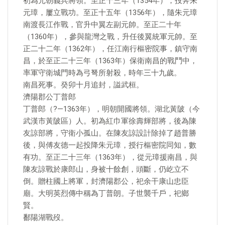
初為元朝義兵將領。至正十三年（1354年），投奔朱
元璋，屢立戰功。至正十五年（1356年），隨朱元璋
南渡長江作戰，官升中翼左副元帥。至正二十年
（1360年），參與龍灣之戰，升任後翼統軍元帥。至
正二十二年（1362年），任江南行樞密院事，鎮守南
昌，於至正二十三年（1363年）保衛南昌的戰鬥中，
率軍守衛城門時為弓弩所射殺，時年三十九歲。
南昌死事。癸卯十月追封，謚武桓。
濟陽郡公丁普郎
丁普郎（?—1363年），明朝開國將領。湖北黃陂（今
武漢市黃陂區）人。初為紅巾軍徐壽輝部將，後為陳
友諒部將，守衛小孤山。在陳友諒設計除掉了趙普勝
後，與傅友德一起投降朱元璋，授行樞密院同知，數
有功。至正二十三年（1363年），從元璋援南昌，與
陳友諒戰於康郎山，身被十餘創，頭斷，仍屹立不
倒。贈柱國上將軍，封濟陽郡公，祀余干康山忠臣
廟。大明英烈傳中稱為丁普朗。子世襲千戶，祀鄉
賢。
鄱陽湖戰歿。