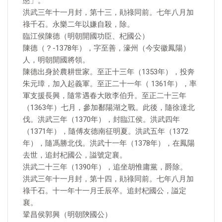
愍」。
洪武三年十一月封，第十三，勛祿同前。七年八月加
祿千石。永樂二年以嫌自殺，除。
臨江侯陳德（明朝開國功臣、杞國公）
陳德（？-1378年），字至善，濠州（今安徽鳳陽）
人，明朝開國將領。
陳德出身於農耕世家。至正十三年（1353年），投奔
朱元璋，加入起義軍。至正二十一年（ 1361年），率
軍支援長興，隨常遇春大敗李伯升。至正二十三年
（1363年）七月，參加鄱陽湖之戰。此後，隨徐達北
伐。洪武三年（1370年），封臨江侯。洪武四年
（1371年），隨傅友德南征明夏。洪武五年（1372
年），隨馮勝北伐。洪武十一年（1378年），在鳳陽
去世，追封杞國公，謚號定襄。
洪武二十三年（1390年），追坐胡惟庸黨，爵除。
洪武三年十一月封，第十四，勛祿同前。七年八月加
祿千石。十一年十一月壬辰卒。追封杞國公，謚定
襄。
鞏昌侯郭興（明朝陝國公）