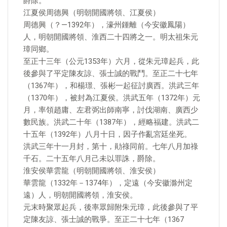
爵除。
江夏侯周德興（明朝開國將領、江夏侯）
周德興（？—1392年），濠州鍾離（今安徽鳳陽）
人，明朝開國將領、淮西二十四將之一。明太祖朱元
璋同鄉。
至正十三年（公元1353年）六月，從朱元璋起兵，此
後參與了平定陳友諒、張士誠的戰鬥。至正二十七年
（1367年），和楊璟、張彬一起征討廣西。洪武三年
（1370年），被封為江夏侯。洪武五年（1372年）元
月，率領趙庸、左君弼出師南寧，討伐湖南、廣西少
數民族。洪武二十年（1387年），經略福建。洪武二
十五年（1392年）八月十日，因子作亂宮廷坐死。
洪武三年十一月封，第十，勛祿同前。七年八月加祿
千石。二十五年八月己未以罪誅，爵除。
淮安侯華雲龍（明朝開國將領、淮安侯）
華雲龍（1332年－1374年），定遠（今安徽滁州定
遠）人，明朝開國將領，淮安侯。
元末時聚眾起兵，後率眾歸附朱元璋，此後參與了平
定陳友諒、張士誠的戰爭。至正二十七年（1367