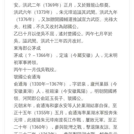
安。洪武二年（1369年）正月，又於雞籠山祭奠。
洪武六年（1373年），朱元璋追謚其武閔。洪武九年
（1376年），又加贈開國輔運推誠宣力武臣、光祿大
夫、柱國，不久又改封為鄖國公。
乙巳十月以使吳不屈，遙封楚國公。丙午七月卒於
吳。謚武閔。洪武十三年四月改封。
東海郡公茅成
茅成（？－1366年），定遠（今屬安徽）人，元末明
初軍事將領。
丙午十一月伐吳戰歿。
虢國公俞通海
俞通海（1330年—1367年），字碧泉，廬州巢縣（今
安徽巢湖）人，祖籍濠（今安徽鳳陽）。明朝開國將
領、河間郡公俞廷玉長子、虢國公。
元朝末年，俞通海和廖永安等人於巢湖結寨自保。至
正十五年（1355年）五月，俞通海率巢湖水軍投奔朱
元璋，此後隨朱元璋南渡長江作戰，屢敗元軍。至正
二十年（1360年），參與龍灣之戰，擊退陳友諒。至